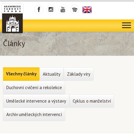
Články
Všechny články
Aktuality
Základy víry
Duchovní cvičení a rekolekce
Umělecké intervence a výstavy
Cyklus o manželství
Archiv uměleckých intervencí