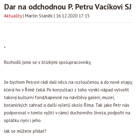
Dar na odchodnou P. Petru Vacíkovi SJ
Aktuality
|
Martin Staněk
|
16.12.2020 17:15
*
Rozhodli jsme se s blízkými spolupracovníky,
že bychom Petrovi rádi dali něco na rozloučenou a do nové etapy,
která ho v Římě čeká. Po konzultaci z toho vznikl nápad vytvořit
takový kulturní fond/kapesné na návštěvy galerií, muzeí,
botanických zahrad a další výletů okolo Říma. Tak jako Petr nás
podporoval v tomto vyžití v rámci duchovního života, podpořit na
oplátku nyní i jeho.
Jak se můžete přidat?