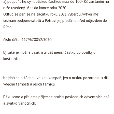
a) podpořit ho symbolickou částkou max do 100,- Kč zasláním na
níže uvedený účet do konce roku 2020.
Odtud se peníze na začátku roku 2021 vyberou, vytvoříme
seznam podporovatelů a Petrovi jej předáme před odjezdem do
Říma.
číslo účtu: 1179670032/3030
b) také je možné v sakristii dát menší částku do obálky u
kostelníka.
Nejdná se o žádnou velkou kampaň, jen o malou pozornost a dík
vděčné farnosti a jejích farníků.
Děkujieme a přejeme příjemné prožití posledních adventních dní
a svátků Vánočních,