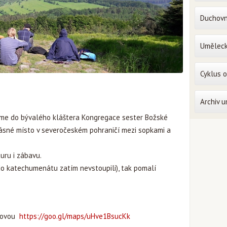
Duchovn
Uměleck
Cyklus 
Archiv 
dáme do bývalého kláštera Kongregace sester Božské
krásné místo v severočeském pohraničí mezi sopkami a
uru i zábavu.
o do katechumenátu zatím nevstoupili), tak pomalí
dlovou
https://goo.gl/maps/uHve1BsucKk