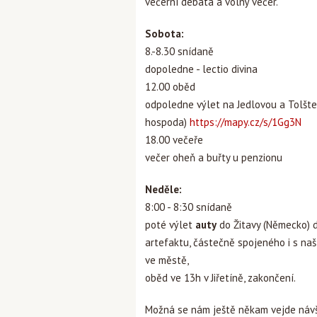
večerní debata a volný večer.
Sobota:
8.-8.30 snídaně
dopoledne - lectio divina
12.00 oběd
odpoledne výlet na Jedlovou a Tolštej
hospoda)
https://mapy.cz/s/1Gg3N
18.00 večeře
večer oheň a buřty u penzionu
Neděle:
8:00 - 8:30 snídaně
poté výlet
auty
do Žitavy (Německo) 
artefaktu, částečně spojeného i s naš
ve městě,
oběd ve 13h v Jiřetíně, zakončení.
Možná se nám ještě někam vejde návš