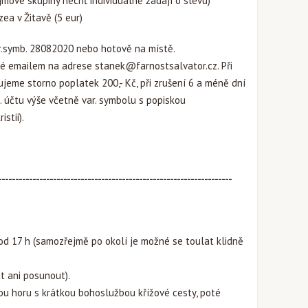
mové skupiny nechť individuálně žádají o slevu)
a v Žitavě (5 eur)
.symb. 28082020 nebo hotově na místě.
né emailem na adrese
stanek@farnostsalvator.cz
. Při
ujeme storno poplatek 200,- Kč, při zrušení 6 a méně dní
účtu výše včetně var. symbolu s popiskou
stii).
--------------------------------------------------------------------
 od 17 h (samozřejmě po okolí je možné se toulat klidně
t ani posunout).
u horu s krátkou bohoslužbou křížové cesty, poté