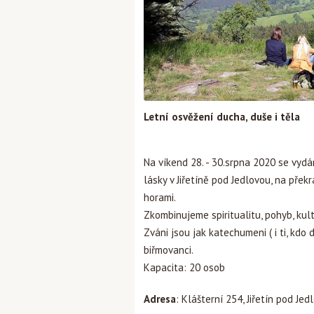
Letní osvěžení ducha, duše i těla
Na víkend 28. - 30.srpna 2020 se vy
lásky v Jiřetíně pod Jedlovou, na pře
horami.
Zkombinujeme spiritualitu, pohyb, kult
Zváni jsou jak katechumeni ( i ti, kd
biřmovanci.
Kapacita: 20 osob
Adresa
: Klášterní 254, Jiřetín pod Je