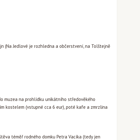
n (Na Jedlové je rozhledna a občerstvení, na Tolštejně
do muzea na prohlídku unikátního středověkého
ím kostelem (vstupné cca 6 eur), poté kafe a zmrzlina
těva téměř rodného domku Petra Vacíka (tedy jen