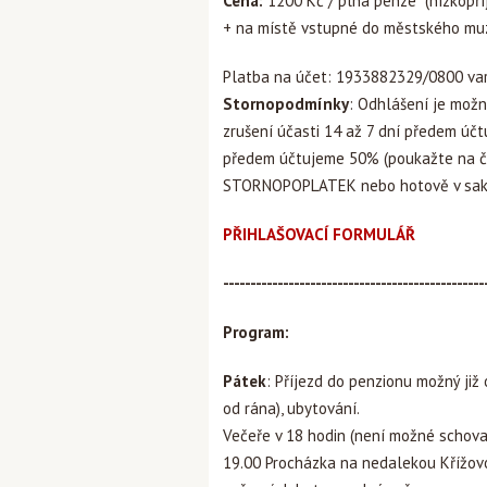
Cena:
1200 Kč / plná penze (nízkopříj
+ na místě vstupné do městského muze
Platba na účet: 1933882329/0800 var
Stornopodmínky
: Odhlášení je mož
zrušení účasti 14 až 7 dní předem účt
předem účtujeme 50% (poukažte na č. 
STORNOPOPLATEK nebo hotově v sakri
PŘIHLAŠOVACÍ FORMULÁŘ
------------------------------------------------
Program:
Pátek
: Příjezd do penzionu možný již
od rána), ubytování.
Večeře v 18 hodin (není možné schova
19.00 Procházka na nedalekou Křížovo