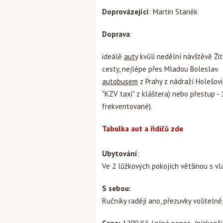
Doprovázející
: Martin Staněk
Doprava
:
ideálě
auty
kvůli nedělní návštěvě Žit
cesty, nejlépe přes Mladou Boleslav.
autobusem
z Prahy z nádraží Holešovi
"KZV taxi" z kláštera) nebo přestup -
frekventované).
Tabulka aut a řidičů zde
Ubytování
:
Ve 2 lůžkových pokojích většinou s vl
S sebou:
Ručníky raději ano, přezuvky volitelně,