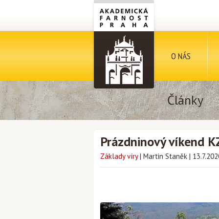
O NÁS
Články
Prázdninový víkend KZ
Základy víry
|
Martin Staněk
|
13.7.202