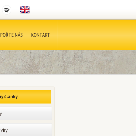
POŘTE NÁS
KONTAKT
y články
y
víry