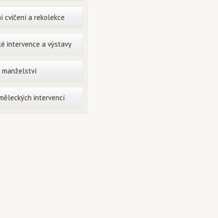
í cvičení a rekolekce
é intervence a výstavy
o manželství
uměleckých intervencí