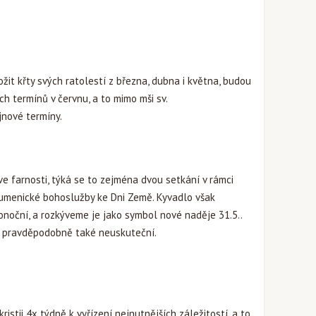
ložit křty svých ratolestí z března, dubna i května, budou
h termínů v červnu, a to mimo mši sv.
jnové termíny.
ve farnosti, týká se to zejména dvou setkání v rámci
kumenické bohoslužby ke Dni Země. Kyvadlo však
onoční, a rozkýveme je jako symbol nové naděje 31.5..
e pravděpodobně také neuskuteční.
istii 4x týdně k vyřízení nejnutnějších záležitostí, a to