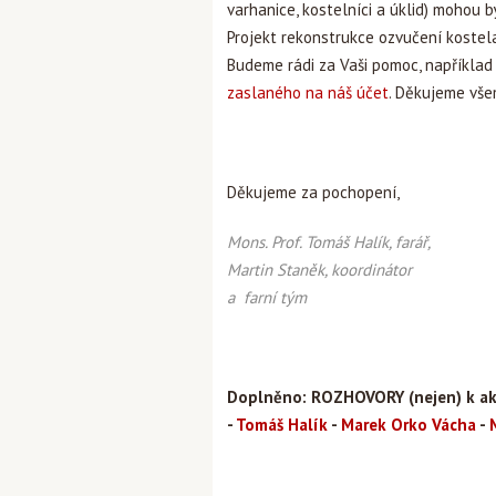
varhanice, kostelníci a úklid) mohou b
Projekt rekonstrukce ozvučení kostel
Budeme rádi za Vaši pomoc, napříkla
zaslaného na náš účet
. Děkujeme všem
Děkujeme za pochopení,
Mons. Prof. Tomáš Halík, farář,
Martin Staněk, koordinátor
a farní tým
Doplněno: ROZHOVORY (nejen) k akt
-
Tomáš Halík
-
Marek Orko Vácha
-