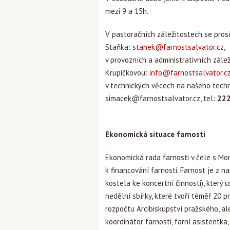
mezi 9 a 15h.
V pastoračních záležitostech se pros
Staňka:
stanek@farnostsalvator.cz
,
v provozních a administrativních zále
Krupičkovou:
info@farnostsalvator.c
v technických věcech na našeho tech
simacek@farnostsalvator.cz
, tel:
222
Ekonomická situace farnosti
Ekonomická rada farnosti v čele s Mo
k financování farnosti. Farnost je z n
kostela ke koncertní činnosti), který 
nedělní sbírky, které tvoří téměř 20 p
rozpočtu Arcibiskupství pražského, al
koordinátor farnosti, farní asistentka