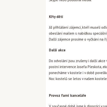
Křty dětí
Již přihlášení zájemci, kteří museli od
obeslání mailem s nabídkou speciálníc
Další zájemce prosíme o vyčkání na ří
Další akce
Do odvolání jsou zrušeny i další akce 
postní intervence Josefa Pleskota, e
ponecháme v kostele i v době povelik
Noc kostelů se letos v našem kostel
Provoz farní kanceláře
V současné době jsme k dispozici v sakr