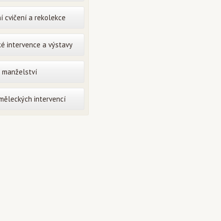
í cvičení a rekolekce
é intervence a výstavy
o manželství
uměleckých intervencí