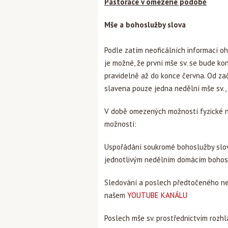
Pastorace v omezené podobě
Mše a bohoslužby slova
Podle zatím neoficálních informací o
je možné, že první mše sv. se bude k
pravidelně až do konce června. Od za
slavena pouze jedna nedělní mše sv.,
V době omezených možností fyzické ná
možností:
Uspořádání soukromé bohoslužby slova
jednotlivým nedělním domácím boho
Sledování a poslech předtočeného ne
našem
YOUTUBE
KANÁLU
Poslech mše sv. prostřednictvím rozh