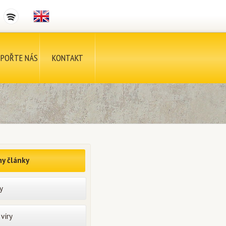
POŘTE NÁS
KONTAKT
y články
y
víry