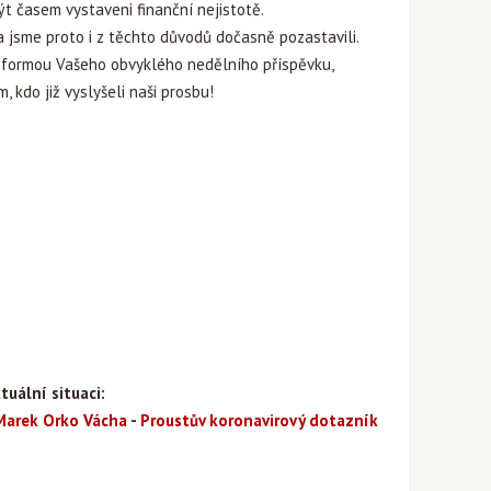
ýt časem vystaveni finanční nejistotě.
a jsme proto i z těchto důvodů dočasně pozastavili.
d formou Vašeho obvyklého nedělního příspěvku,
, kdo již vyslyšeli naši prosbu!
uální situaci:
Marek Orko Vácha
-
Proustův koronavirový dotazník