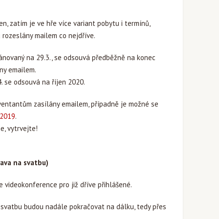
, zatím je ve hře více variant pobytu i termínů,
 rozeslány mailem co nejdříve.
lánovaný na 29.3., se odsouvá předběžně na konec
ny emailem.
. se odsouvá na říjen 2020.
ventantům zasílány emailem, případně je možné se
V2019
.
, vytrvejte!
rava na svatbu)
e videokonference pro již dříve přihlášené.
 svatbu budou nadále pokračovat na dálku, tedy přes