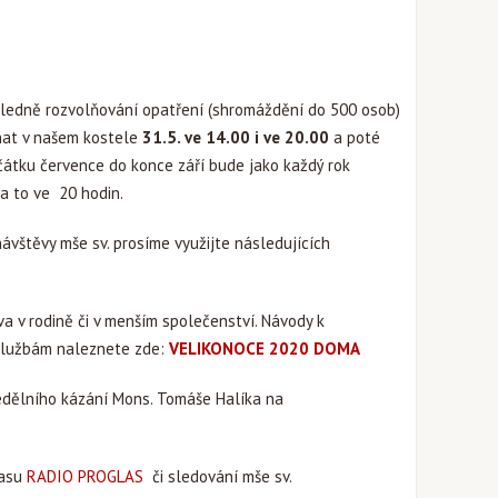
hledně rozvolňování opatření (shromáždění do 500 osob)
onat v našem kostele
31.5. ve 14.00 i ve 20.00
a poté
čátku července do konce září bude jako každý rok
 a to ve 20 hodin.
vštěvy mše sv. prosíme využijte následujících
 v rodině či v menším společenství. Návody k
službám naleznete zde:
VELIKONOCE 2020 DOMA
dělního kázání Mons. Tomáše Halíka na
lasu
RADIO PROGLAS
či sledování mše sv.