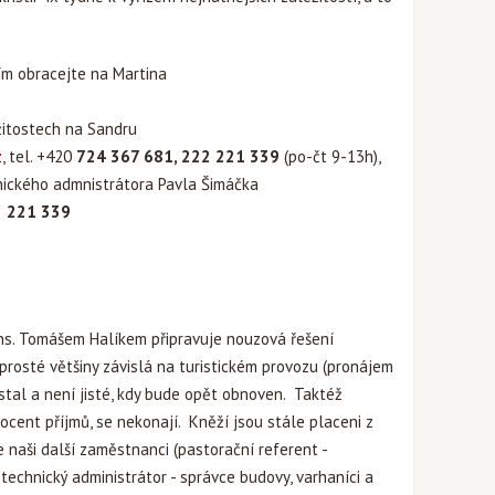
ím obracejte na Martina
žitostech na Sandru
z
, tel. +420
724 367 681, 222 221 339
(po-čt 9-13h),
nického admnistrátora Pavla Šimáčka
 221 339
ns. Tomášem Halíkem připravuje nouzová řešení
aprosté většiny závislá na turistickém provozu (pronájem
ustal a není jisté, kdy bude opět obnoven. Taktéž
rocent příjmů, se nekonají. Kněží jsou stále placeni z
e naši další zaměstnanci (pastorační referent -
, technický administrátor - správce budovy, varhaníci a