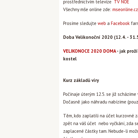
prostřednictvím televize
TV NOE
Všechny mše online zde:
mseonline.cz
Prosíme sledujte
web
a
Facebook
farn
Doba Velikonoční 2020 (12.4. - 31.
VELIKONOCE 2020 DOMA
- jak prož
kostel
Kurz základů víry
Počínaje úterým 12.5. se již scházíme 
Dočasně jako náhradu nabízíme (pou
Těm, kdo zaplatili na účet kurzovné 
zpět na váš účet nebo vyčkání, zda s
zaplacené částky tam. Nebude-li možn