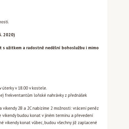
osti.
5. 2020)
ít s užitkem a radostně nedělní bohoslužbu i mimo
v úterky v 18.00 v kostele.
ze) frekventantům loňské nahrávky z přednášek
za víkendy 2B a 2C nabízíme 2 možnosti: vrácení peněz
e víkendy budou konat v jiném termínu a převedení
é víkendy konat vůbec, budou všechny již zaplacené