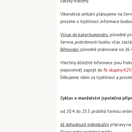
částky vráceny.
Víkendová setkání plánujeme na červen
prosíme o trpělivost, informace budou
Vstup do katechumenátu
, původně p
června, podrobnosti budou včas zaslá
Biřmování
, původně plánované na 26.4
Všechny důležité informace jsou frek
(nepovinně) zapojit do
fb skupiny KZ
Děkujeme všem za trpělivost a prosíme
Cyklus o manželství (společná příp
od 20.4. do 25.5. probíhá formou onlin
Již dohodnuté individuální
přípravy na
Skype nebo podobná média.