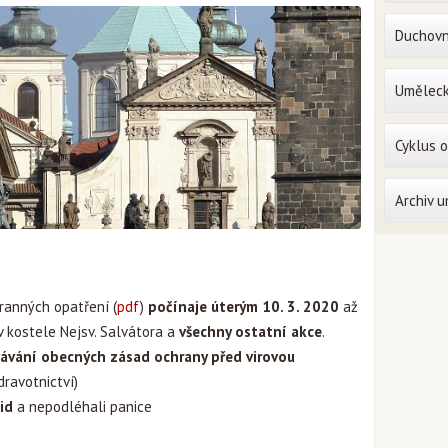
Duchovn
Uměleck
Cyklus 
Archiv 
ranných opatření (
pdf
)
počínaje úterým 10. 3. 2020
až
 kostele Nejsv. Salvátora a
všechny ostatní akce
.
ávání obecných zásad ochrany před virovou
dravotnictví)
id
a nepodléhali panice