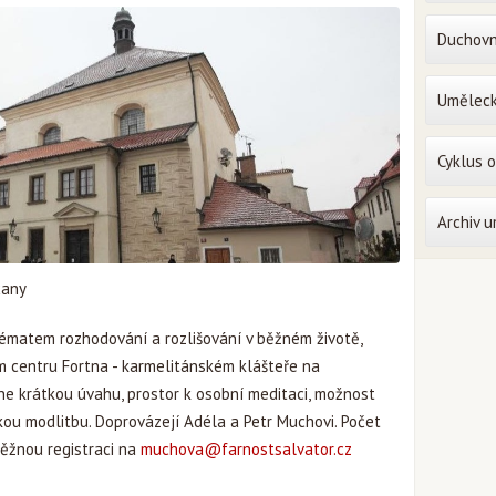
Duchovn
Uměleck
Cyklus 
Archiv 
čany
ématem rozhodování a rozlišování v běžném životě,
 centru Fortna - karmelitánském klášteře na
e krátkou úvahu, prostor k osobní meditaci, možnost
kou modlitbu. Doprovázejí Adéla a Petr Muchovi. Počet
ěžnou registraci na
muchova@farnostsalvator.cz