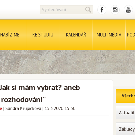
NABÍZÍME
KE STUDIU
KALENDÁŘ
MULTIMÉDIA
POD
ak si mám vybrat? aneb
Všechn
k rozhodování"
ce
|
Sandra Krupičková
|
15.3.2020 15:30
Aktualit
Základy 