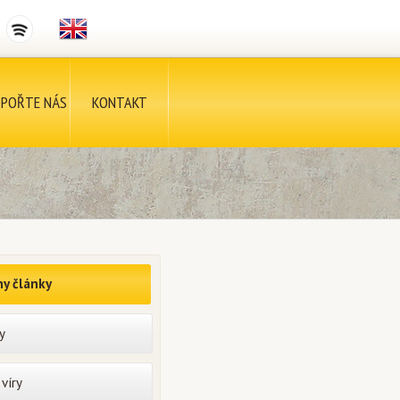
POŘTE NÁS
KONTAKT
y články
y
víry