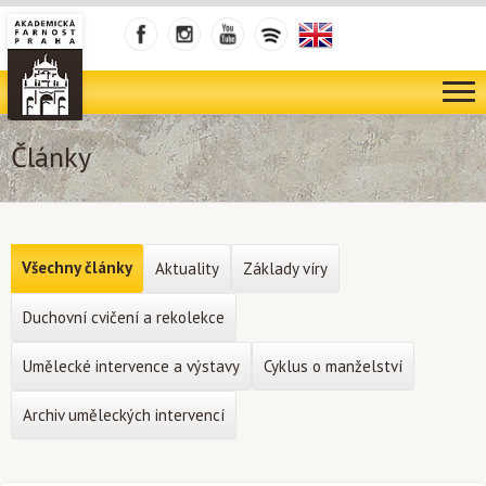
Články
Všechny články
Aktuality
Základy víry
Duchovní cvičení a rekolekce
Umělecké intervence a výstavy
Cyklus o manželství
Archiv uměleckých intervencí