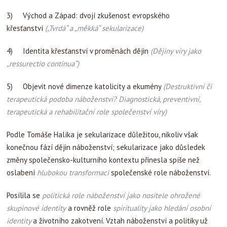
3) Východ a Západ: dvojí zkušenost evropského
křesťanství
(„Tvrdá“ a „měkká“ sekularizace)
4)
Identita křesťanství v proměnách dějin
(Dějiny víry jako
„ressurectio continua“)
5) Objevit nové dimenze katolicity a ekumény
(Destruktivní či
terapeutická podoba náboženství? Diagnostická, preventivní,
terapeutická a rehabilitační role společenství víry)
Podle Tomáše Halíka je sekularizace důležitou, nikoliv však
konečnou fází dějin náboženství; sekularizace jako důsledek
změny společensko-kulturního kontextu přinesla spíše než
oslabení
hlubokou transformaci
společenské role náboženství.
Posílila se
politická role náboženství jako nositele ohrožené
skupinové identity
a rovněž role
spirituality jako hledání osobní
identity
a životního zakotvení. Vztah náboženství a politiky už