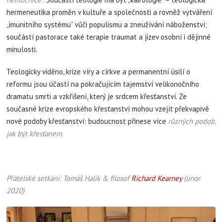
hermeneutika proměn v kultuře a společnosti a rovněž vytváření
„imunitního systému“ vůči populismu a zneužívání náboženství;
součástí pastorace také terapie traumat a jizev osobní i dějinné
minulosti.
Teologicky viděno, krize víry a církve a permanentní úsilí o
reformu jsou účastí na pokračujícím tajemství velikonočního
dramatu smrti a vzkříšení, který je srdcem křesťanství. Ze
současné krize evropského křesťanství mohou vzejít překvapivě
nové podoby křesťanství: budoucnost přinese více
různých podob,
jak být křesťanem.
Přátelské setkání: Tomáš Halík & filosof
Richard Kearney
(únor
2020)