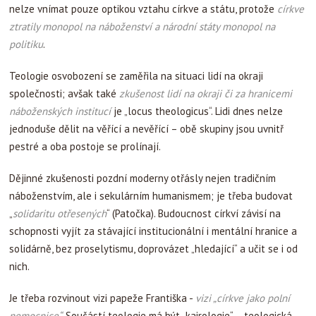
nelze vnímat pouze optikou vztahu církve a státu, protože
církve
ztratily monopol na náboženství a národní státy monopol na
politiku
.
Teologie osvobození se zaměřila na situaci lidí na okraji
společnosti; avšak také
zkušenost lidí na okraji či za hranicemi
náboženských institucí
je „locus theologicus“. Lidi dnes nelze
jednoduše dělit na věřící a nevěřící – obě skupiny jsou uvnitř
pestré a oba postoje se prolínají.
Dějinné zkušenosti pozdní moderny otřásly nejen tradičním
náboženstvím, ale i sekulárním humanismem; je třeba budovat
„
solidaritu otřesených
“ (Patočka). Budoucnost církví závisí na
schopnosti vyjít za stávající institucionální i mentální hranice a
solidárně, bez proselytismu, doprovázet „hledající“ a učit se i od
nich.
Je třeba rozvinout vizi papeže Františka -
vizi „církve jako polní
nemocnice“.
Součástí teologie má být „kairologie“ – teologická