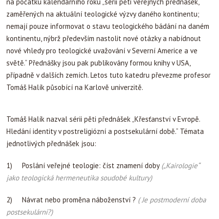
na počátku kalendářního roku „sérii pěti veřejných přednášek,
zaměřených na aktuální teologické výzvy daného kontinentu;
nemají pouze informovat o stavu teologického bádání na daném
kontinentu, nýbrž především nastolit nové otázky a nabídnout
nové vhledy pro teologické uvažování v Severní Americe a ve
světě.“ Přednášky jsou pak publikovány formou knihy v USA,
případně v dalších zemích. Letos tuto katedru převezme profesor
Tomáš Halík působící na Karlově univerzitě.
Tomáš Halík nazval sérii pěti přednášek „Křesťanství v Evropě.
Hledání identity v postreligiózní a postsekulární době.“ Témata
jednotlivých přednášek jsou:
1) Poslání veřejné teologie: číst znamení doby
(„Kairologie“
jako teologická hermeneutika soudobé kultury)
2) Návrat nebo proměna náboženství ?
( Je postmoderní doba
postsekulární?)