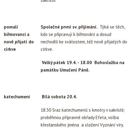
sakristii.
pomalí
Společné první sv. přijímání.
Týká se těch,
biřmovanci a
kdo se připravují k biřmování a dosud
nově přijatí do
nechodili ke svátostem, též nově přijatých do
církve
církve.
Velký pátek 19.4. -
18.00 Bohoslužba na
památku Umučení Páně.
katechumeni
Bílá sobota 20.4.
18.30 Sraz katechumenů s kmotry v sakristii;
proběhnou přípravné obřady Efeta, volba
křesťanského jména a složení Vyznání víry.