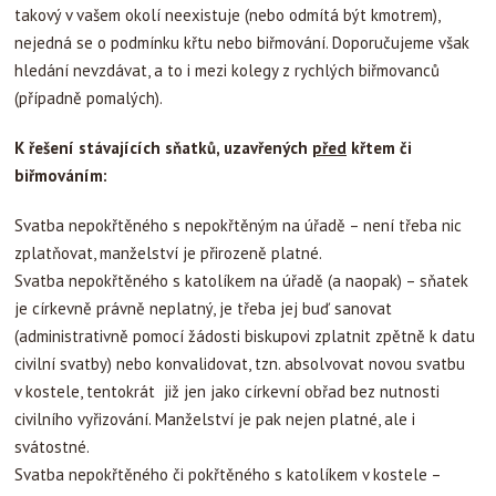
takový v vašem okolí neexistuje (nebo odmítá být kmotrem),
nejedná se o podmínku křtu nebo biřmování. Doporučujeme však
hledání nevzdávat, a to i mezi kolegy z rychlých biřmovanců
(případně pomalých).
K řešení stávajících sňatků, uzavřených
před
křtem či
biřmováním:
Svatba nepokřtěného s nepokřtěným na úřadě – není třeba nic
zplatňovat, manželství je přirozeně platné.
Svatba nepokřtěného s katolíkem na úřadě (a naopak) – sňatek
je církevně právně neplatný, je třeba jej buď sanovat
(administrativně pomocí žádosti biskupovi zplatnit zpětně k datu
civilní svatby) nebo konvalidovat, tzn. absolvovat novou svatbu
v kostele, tentokrát již jen jako církevní obřad bez nutnosti
civilního vyřizování. Manželství je pak nejen platné, ale i
svátostné.
Svatba nepokřtěného či pokřtěného s katolíkem v kostele –