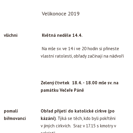
Velikonoce 2019
všichni
Květná neděle 14.4.
Na mše sv. ve 14 i ve 20 hodin si přineste
vlastní ratolesti, obřady začínají na nádvoří
Zelený čtvrtek 18.4. -
18.00 mše sv. na
památku Večeře Páně
pomalí
Obřad přijetí do katolické církve (po
biřmovanci
kázání)
. Týká se těch, kdo byli pokřtěni
v jiných církvích. Sraz v 17.15 s kmotry v