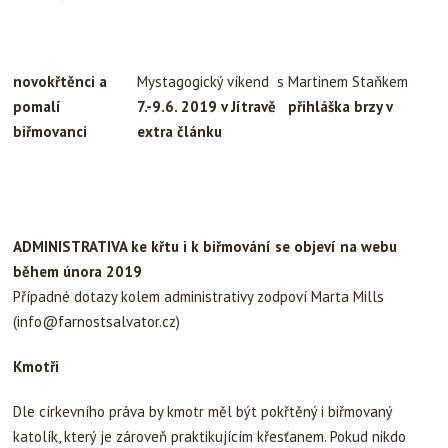
novokřtěnci a
Mystagogický víkend s Martinem Staňkem
pomalí
7.-9.6. 2019 v Jítravě přihláška brzy v
biřmovanci
extra článku
ADMINISTRATIVA ke křtu i k biřmování se objeví na webu
během února 2019
Případné dotazy kolem administrativy zodpoví Marta Mills
(
info@farnostsalvator.cz
)
Kmotři
Dle církevního práva by kmotr měl být pokřtěný i biřmovaný
katolík, který je zároveň praktikujícím křesťanem. Pokud nikdo