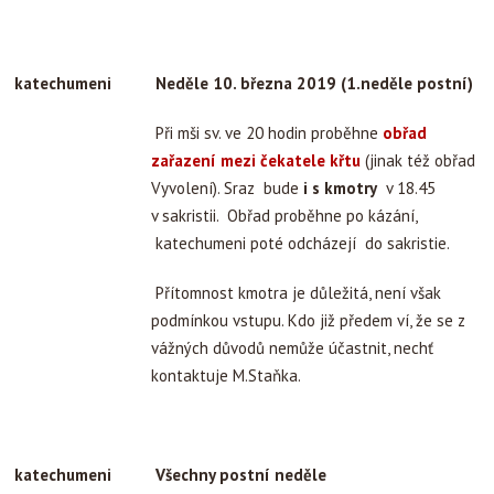
katechumeni
Neděle 10. března 2019 (1.neděle postní)
Při mši sv. ve 20 hodin proběhne
obřad
zařazení mezi čekatele křtu
(jinak též obřad
Vyvolení). Sraz bude
i s kmotry
v 18.45
v sakristii. Obřad proběhne po kázání,
katechumeni poté odcházejí do sakristie.
Přítomnost kmotra je důležitá, není však
podmínkou vstupu. Kdo již předem ví, že se z
vážných důvodů nemůže účastnit, nechť
kontaktuje M.Staňka.
katechumeni
Všechny postní neděle