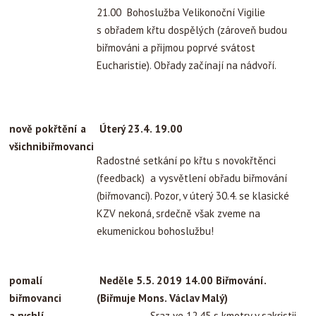
21.00 Bohoslužba Velikonoční Vigilie
s obřadem křtu dospělých (zároveň budou
biřmováni a přijmou poprvé svátost
Eucharistie). Obřady začínají na nádvoří.
nově pokřtění a
Úterý 23.4. 19.00
všichnibiřmovanci
Radostné setkání po křtu s novokřtěnci
(feedback) a vysvětlení obřadu biřmování
(biřmovanci). Pozor, v úterý 30.4. se klasické
KZV nekoná, srdečně však zveme na
ekumenickou bohoslužbu!
pomalí
Neděle 5.5. 2019 14.00 Biřmování.
biřmovanci
(Biřmuje Mons. Václav Malý)
a rychlí
Sraz ve 12.45 s kmotry v sakristii.