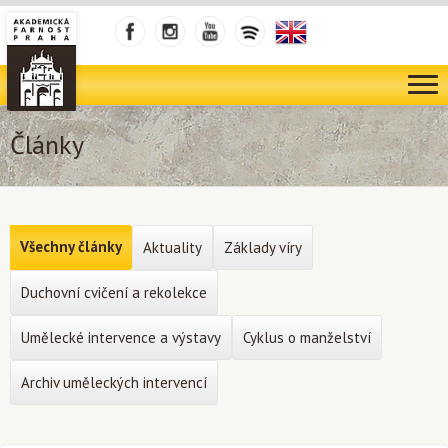
Články
Všechny články
Aktuality
Základy víry
Duchovní cvičení a rekolekce
Umělecké intervence a výstavy
Cyklus o manželství
Archiv uměleckých intervencí