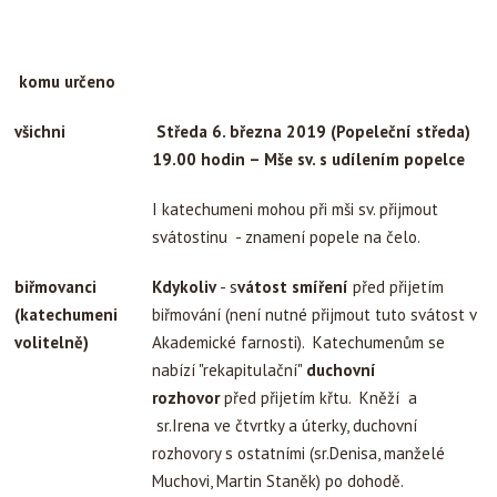
komu určeno
všichni
Středa 6. března 2019 (Popeleční středa)
19.00 hodin – Mše sv. s udílením popelce
I katechumeni mohou při mši sv. přijmout
svátostinu - znamení popele na čelo.
biřmovanci
Kdykoliv
- s
vátost smíření
před přijetím
(katechumeni
biřmování (není nutné přijmout tuto svátost v
volitelně)
Akademické farnosti). Katechumenům se
nabízí "rekapitulační"
duchovní
rozhovor
před přijetím křtu. Kněží a
sr.Irena ve čtvrtky a úterky, duchovní
rozhovory s ostatními (sr.Denisa, manželé
Muchovi, Martin Staněk) po dohodě.