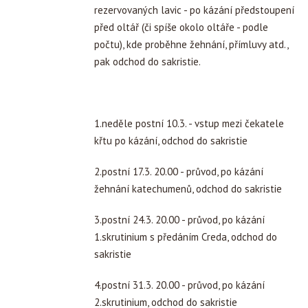
rezervovaných lavic - po kázání předstoupení
před oltář (či spíše okolo oltáře - podle
počtu), kde proběhne žehnání, přímluvy atd.,
pak odchod do sakristie.
1.neděle postní 10.3. - vstup mezi čekatele
křtu po kázání, odchod do sakristie
2.postní 17.3. 20.00 - průvod, po kázání
žehnání katechumenů, odchod do sakristie
3.postní 24.3. 20.00 - průvod, po kázání
1.skrutinium s předáním Creda, odchod do
sakristie
4.postní 31.3. 20.00 - průvod, po kázání
2.skrutinium, odchod do sakristie