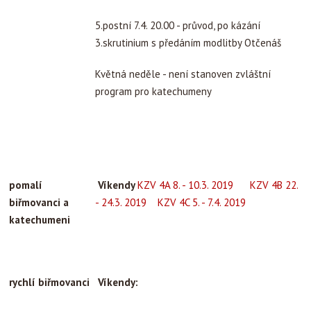
5.postní 7.4. 20.00 - průvod, po kázání
3.skrutinium s předáním modlitby Otčenáš
Květná neděle - není stanoven zvláštní
program pro katechumeny
pomalí
Víkendy
KZV 4A 8. - 10.3. 2019
KZV 4B 22.
biřmovanci a
- 24.3. 2019
KZV 4C 5. - 7.4. 2019
katechumeni
rychlí biřmovanci
Víkendy: