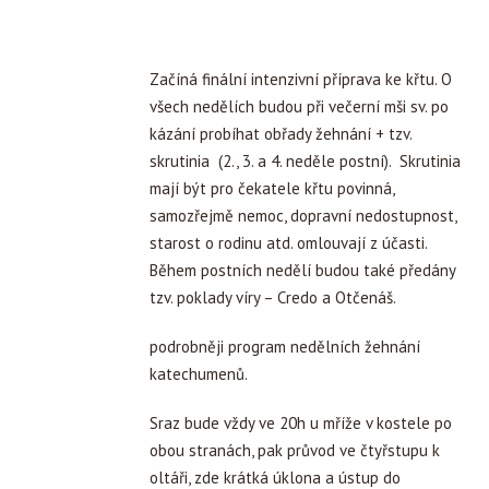
Začíná finální intenzivní příprava ke křtu. O
všech nedělích budou při večerní mši sv. po
kázání probíhat obřady žehnání + tzv.
skrutinia (2., 3. a 4. neděle postní). Skrutinia
mají být pro čekatele křtu povinná,
samozřejmě nemoc, dopravní nedostupnost,
starost o rodinu atd. omlouvají z účasti.
Během postních nedělí budou také předány
tzv. poklady víry – Credo a Otčenáš.
podrobněji program nedělních žehnání
katechumenů.
Sraz bude vždy ve 20h u mříže v kostele po
obou stranách, pak průvod ve čtyřstupu k
oltáři, zde krátká úklona a ústup do