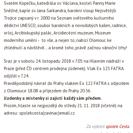
Svatém Kopečku, katedrála sv. Václava, kostel Panny Marie
Sněžné, kaple sv. Jana Sarkandra, barokní sloup Nejsvětější
Trojice zapsaný v r. 2000 na Seznam světového kulturního
dědictví UNESCO, soubor barokních a novodobých kašen, radnice,
orloj, Arcibiskupský palác, Arcidiecézní muzeum, Muzeum
moderního umění - to vše, a nejen to, nabízí Olomouc ke
zhlédnutí a návštěvě… a kromě toho, právě začnou vánoční trhy!
Sraz je v sobotu 24. listopadu 2018 v 7.05 na Hlavním nádraží v
Praze (před ČD centrem prodejna jízdenek). Vlak Ex 123 FATRA
odjíždí v 7.24.
Pravděpodobný návrat do Prahy vlakem Ex 122 FATRA s odjezdem
z Olomouce 18.08 a příjezdem do Prahy 20.36.
Jízdenky a místenky si zajistí každý sám předem.
Prosím, hlaste se nejpozději do středy 21. 11. 2018 (včetně) na
adresu: spolekcesta(zavinac)email.cz
Za výletní
spolek Cesta