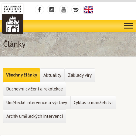
Články
Všechny články
Aktuality
Základy víry
Duchovní cvičení a rekolekce
Umělecké intervence a výstavy
Cyklus o manželství
Archiv uměleckých intervencí