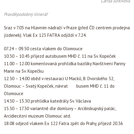
Larisa Jurkivová
Pravděpodobný itinerář
Sraz v 7.05 na Hlavním nádraží v Praze (před ČD centrem prodejna
jízdenek). Vlak Ex 123 FATRA odjíždí v 7.24.
07.24 – 09.50 cesta vlakem do Olomouce
10.30 – 10.45 příjezd autobusem MHD č. 11 na Sv. Kopeček
11.00 – 12.00 komentovaná prohlídka baziliky Navštívení Panny
Marie na Sv. Kopečku
12.30 – 14.00 oběd v restauraci U Macků, B. Dvorského 32,
Olomouc – Svatý Kopeček, návrat busem MHD č. 11 do
Olomouce
14.30 – 15.30 prohlídka katedrály Sv. Václava
15.30 – 17.30 variantně dle domluvy – Arcibiskupský palác,
Arcidiecézní muzeum Olomouc atd.
18.08 odjezd vlakem Ex 122 Fatra zpět do Prahy, příjezd 20.36