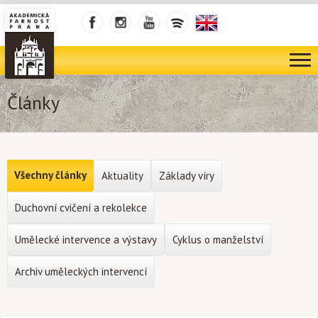
Články
Všechny články
Aktuality
Základy víry
Duchovní cvičení a rekolekce
Umělecké intervence a výstavy
Cyklus o manželství
Archiv uměleckých intervencí