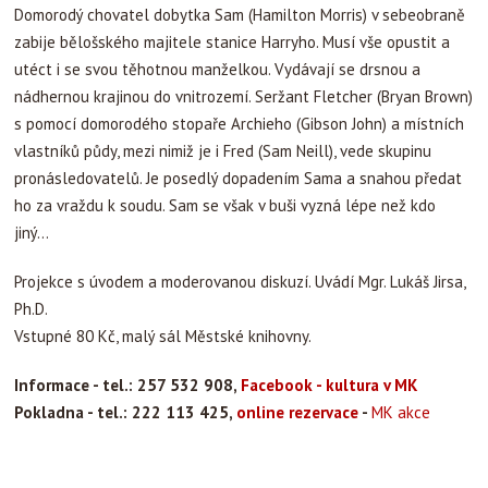
Domorodý chovatel dobytka Sam (Hamilton Morris) v sebeobraně
zabije bělošského majitele stanice Harryho. Musí vše opustit a
utéct i se svou těhotnou manželkou. Vydávají se drsnou a
nádhernou krajinou do vnitrozemí. Seržant Fletcher (Bryan Brown)
s pomocí domorodého stopaře Archieho (Gibson John) a místních
vlastníků půdy, mezi nimiž je i Fred (Sam Neill), vede skupinu
pronásledovatelů. Je posedlý dopadením Sama a snahou předat
ho za vraždu k soudu. Sam se však v buši vyzná lépe než kdo
jiný...
Projekce s úvodem a moderovanou diskuzí. Uvádí Mgr. Lukáš Jirsa,
Ph.D.
Vstupné 80 Kč, malý sál Městské knihovny.
Informace - tel.: 257 532 908,
Facebook - kultura v MK
Pokladna - tel.: 222 113 425,
online rezervace
-
MK akce