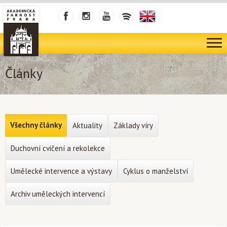
Články
Všechny články
Aktuality
Základy víry
Duchovní cvičení a rekolekce
Umělecké intervence a výstavy
Cyklus o manželství
Archiv uměleckých intervencí