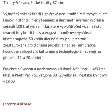
Thierry Frémaux, české titulky, 87 min.
Výjimečný snímek Bratři Lumiérové není tradičním filmovým dílem.
Filmoví historici Thierry Frémaux a Bertrand Tavernier vybrali a
seřadili 108 krátkých snímků, které vytvořili před více než sto
dvaceti lety bratři Louis a Auguste Lumièrové, vynálezci
kinematografie. 50 vteřin dlouhé filmy jsou precizně
zrestaurované pro digitální projekci a nabízejí mimořádně
hodnotné svědectví o kulturním a technologickém rozvoji na
přelomu 19. a 20. století.
Projekce s úvodem a moderovanou diskuzí.Uvádí Mgr. Lukáš Jirsa,
Ph.D
.
a P.Petr Vacík SJ, vstupné 80 Kč, velký sál Městské knihovny
v 19.00
recenze a ukázka