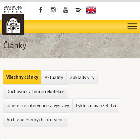
Články
Všechny články
Aktuality
Základy víry
Duchovní cvičení a rekolekce
Umělecké intervence a výstavy
Cyklus o manželství
Archiv uměleckých intervencí