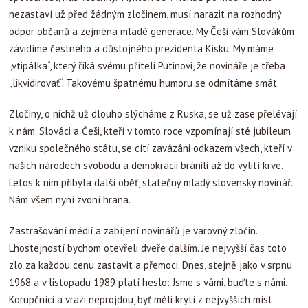
nezastaví už před žádným zločinem, musí narazit na rozhodný
odpor občanů a zejména mladé generace. My Češi vám Slovákům
závidíme čestného a důstojného prezidenta Kisku. My máme
„vtipálka“, který říká svému příteli Putinovi, že novináře je třeba
„likvidirovať“. Takovému špatnému humoru se odmítáme smát.
Zločiny, o nichž už dlouho slýcháme z Ruska, se už zase přelévají
k nám. Slováci a Češi, kteří v tomto roce vzpomínají sté jubileum
vzniku společného státu, se cítí zavázáni odkazem všech, kteří v
našich národech svobodu a demokracii bránili až do vylití krve.
Letos k nim přibyla další oběť, statečný mladý slovenský novinář.
Nám všem nyní zvoní hrana.
Zastrašování médií a zabíjení novinářů je varovný zločin.
Lhostejností bychom otevřeli dveře dalším. Je nejvyšší čas toto
zlo za každou cenu zastavit a přemoci. Dnes, stejně jako v srpnu
1968 a v listopadu 1989 platí heslo: Jsme s vámi, buďte s námi.
Korupčníci a vrazi neprojdou, byť měli krytí z nejvyšších míst