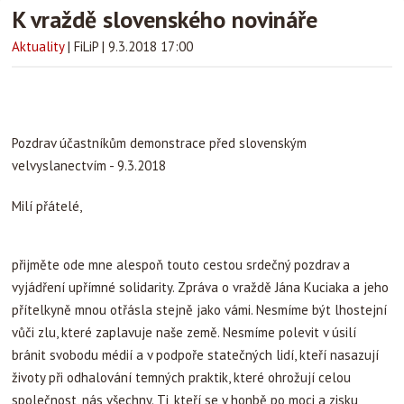
K vraždě slovenského novináře
Aktuality
|
FiLiP
|
9.3.2018 17:00
Pozdrav účastníkům demonstrace před slovenským
velvyslanectvím - 9.3.2018
Milí přátelé,
přijměte ode mne alespoň touto cestou srdečný pozdrav a
vyjádření upřímné solidarity. Zpráva o vraždě Jána Kuciaka a jeho
přítelkyně mnou otřásla stejně jako vámi. Nesmíme být lhostejní
vůči zlu, které zaplavuje naše země. Nesmíme polevit v úsilí
bránit svobodu médií a v podpoře statečných lidí, kteří nasazují
životy při odhalování temných praktik, které ohrožují celou
společnost, nás všechny. Ti, kteří se v honbě po moci a zisku