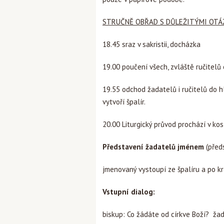
STRUČNĚ OBŘAD S DŮLEŽITÝMI OTÁ
18.45 sraz v sakristii, docházka
19.00 poučení všech, zvláště ručitelů
19.55 odchod žadatelů i ručitelů do hl
vytvoří špalír.
20.00 Liturgický průvod prochází v ko
Představení žadatelů jménem
(před
jmenovaný vystoupí ze špalíru a po k
Vstupní dialog:
biskup: Co žádáte od církve Boží? ža