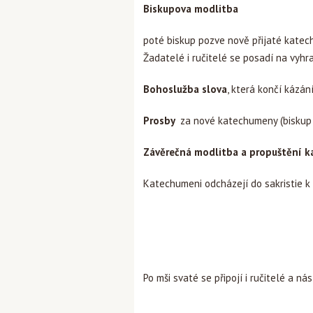
Biskupova modlitba
poté biskup pozve nově přijaté katec
Žadatelé i ručitelé se posadí na vyhr
Bohoslužba slova
, která končí kázán
Prosby
za nové katechumeny (biskup 
Závěrečná modlitba a propuštění 
Katechumeni odcházejí do sakristie k t
Po mši svaté se připojí i ručitelé a n