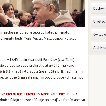
Duchovn
Uměleck
hodin proběhne obřad vstupu do katechumenátu.
Cyklus 
echumenátu bude Mons. Václav Malý, pomocný biskup
Archiv 
 – v 18.45 hodin v sakristii. Po mši sv. (cca 21.30)
gie obřadu se bude probírat v úterý 27.2. na konci
 ještě v neděli 4.3. společně s ručiteli. Náhradní termín
, těhotné či na zahraničním pobytu bude vyhlášen po
tivy, kterou nám ukládá tzv Kniha katechumenů. ZDE
ních údajů se osobní údaje archivují ve farním archivu