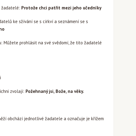
? žadatelé:
Protože chci patřit mezi jeho učedníky
atelů ke sžívání se s církví a seznámení se s
no
u: Můžete prohlásit na své svědomí, že tito žadatelé
i
ichni zvolají:
Požehnaný jsi, Bože, na věky.
ží obchází jednotlivé žadatele a označuje je křížem