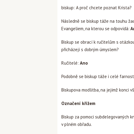
biskup: A proč chcete poznat Krista
Následně se biskup táže na touhu žad
Evangeliem, na kterou se odpovídá:
A
Biskup se obrací k ručitelům s otázko
přicházejí s dobrým úmyslem?
Ručitelé:
Ano
Podobně se biskup táže i celé farnost
Biskupova modlitba, na jejímž konci vš
Označení křížem
Biskup za pomoci subdelegovaných kně
v plném obřadu.