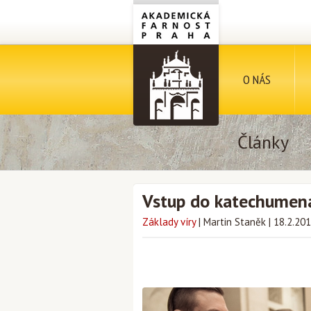
O NÁS
Články
Vstup do katechumená
Základy víry
|
Martin Staněk
|
18.2.20