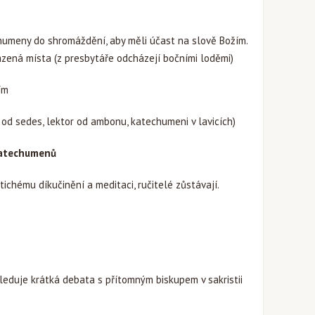
humeny do shromáždění, aby měli účast na slově Božím.
azená místa (z presbytáře odcházejí bočními loděmi)
ím
od sedes, lektor od ambonu, katechumeni v lavicích)
katechumenů
ichému díkučinění a meditaci, ručitelé zůstávají.
ásleduje krátká debata s přítomným biskupem v sakristii