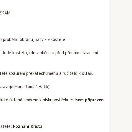
ZKAMI
 o průběhu obřadu, nácvik v kostele
. lodě kostela, kde v uličce a před předními lavicemi
stele špalírem prekatechumenů a ručitelů k oltáři.
stavuje Mons.Tomáš Halík)
rátké úkloně směrem k biskupovi řekne:
Jsem připraven
datelé:
Poznání Krista