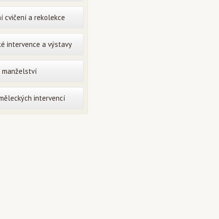
í cvičení a rekolekce
é intervence a výstavy
o manželství
uměleckých intervencí