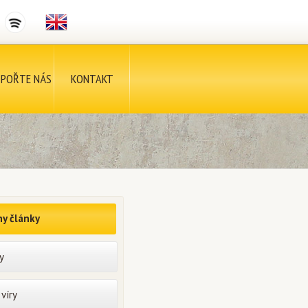
POŘTE NÁS
KONTAKT
y články
y
víry