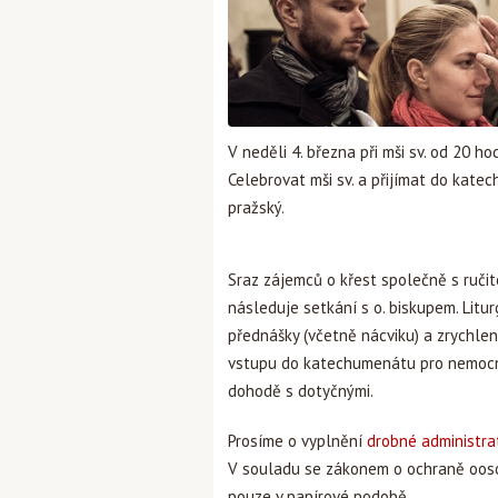
V neděli 4. března při mši sv. od 20 
Celebrovat mši sv. a přijímat do kat
pražský.
Sraz zájemců o křest společně s ručiteli
následuje setkání s o. biskupem. Litur
přednášky (včetně nácviku) a zrychleně
vstupu do katechumenátu pro nemocné
dohodě s dotyčnými.
Prosíme o vyplnění
drobné administra
V souladu se zákonem o ochraně oosob
pouze v papírové podobě.