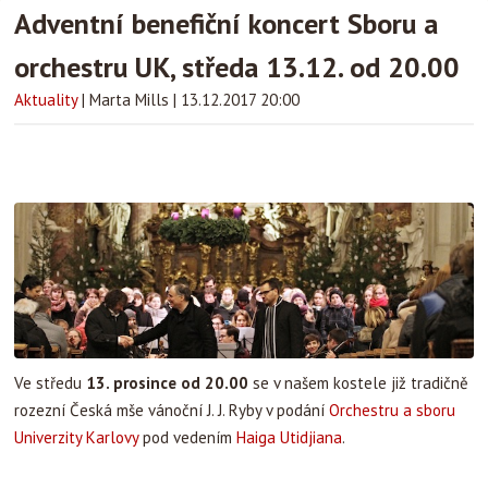
Adventní benefiční koncert Sboru a
orchestru UK, středa 13.12. od 20.00
Aktuality
|
Marta Mills
|
13.12.2017 20:00
Ve středu
13. prosince od 20.00
se v našem kostele již tradičně
rozezní Česká mše vánoční J. J. Ryby v podání
Orchestru a sboru
Univerzity Karlovy
pod vedením
Haiga Utidjia
na
.