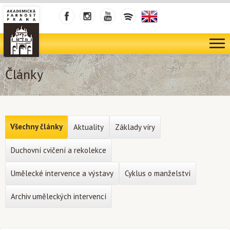
Články
Všechny články
Aktuality
Základy víry
Duchovní cvičení a rekolekce
Umělecké intervence a výstavy
Cyklus o manželství
Archiv uměleckých intervencí