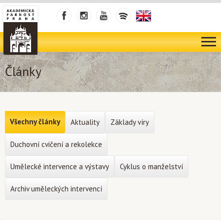
Články
Všechny články
Aktuality
Základy víry
Duchovní cvičení a rekolekce
Umělecké intervence a výstavy
Cyklus o manželství
Archiv uměleckých intervencí