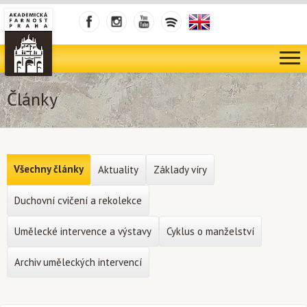
Články
Všechny články
Aktuality
Základy víry
Duchovní cvičení a rekolekce
Umělecké intervence a výstavy
Cyklus o manželství
Archiv uměleckých intervencí