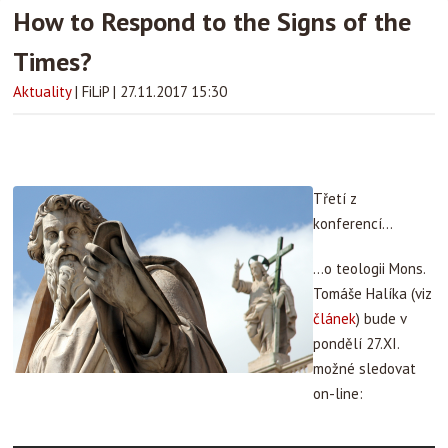
How to Respond to the Signs of the
Times?
Aktuality
|
FiLiP
|
27.11.2017 15:30
Třetí z
konferencí...
...o teologii Mons.
Tomáše Halíka (viz
článek
) bude v
pondělí 27.XI.
možné sledovat
on-line: