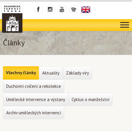
Články
Všechny články
Aktuality
Základy víry
Duchovní cvičení a rekolekce
Umělecké intervence a výstavy
Cyklus o manželství
Archiv uměleckých intervencí