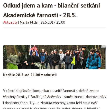
Odkud jdem a kam - bilanční setkání
Akademické farnosti - 28.5.
Aktuality
|
Marta Mills
|
28.5.2017 21:00
Neděle 28.5. od 21.00 v sakristii
V rámci zlepšování komunikace uvnitř farnosti srdečně zveme
všechny farníky i “faráře”, návštěvníky i zaměstnance, dobrovolníky
i donátory, fanoušky... a zkrátka všechny, komu leží osud naší
farnosti na srdci, k výročnímu setkání nebo, chcete-li, bilanční