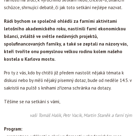
schůzce, shrnující debatě, či jak toto setkání nejlépe nazvat.
Rádi bychom se společně ohlédli za farními aktivitami
letošního akademického roku, nastínili farní ekonomickou
bilanci, zvláště ve světle nedávných projektů,
spolufinancovaných farníky, a také se zeptali na názory vás,
kteří tvoříte onu pomyslnou velkou rodinu kolem našeho
kostela u Karlova mostu.
Pro ty z vás, kdo by chtěli již předem nastolit nějaká témata k
diskusi nebo by měli nějaký písemný dotaz, bude od neděle 14.5. v
sakristii na pultě s knihami zřízena schránka na dotazy.
Těšíme se na setkání s vámi,
vaši Tomáš Halík, Petr Vacík, Martin Staněk a farní tým
Program: