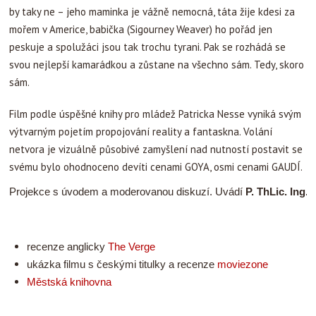
by taky ne – jeho maminka je vážně nemocná, táta žije kdesi za
mořem v Americe, babička (Sigourney Weaver) ho pořád jen
peskuje a spolužáci jsou tak trochu tyrani. Pak se rozhádá se
svou nejlepší kamarádkou a zůstane na všechno sám. Tedy, skoro
sám.
Film podle úspěšné knihy pro mládež Patricka Nesse vyniká svým
výtvarným pojetím propojování reality a fantaskna. Volání
netvora je vizuálně působivé zamyšlení nad nutností postavit se
svému bylo ohodnoceno devíti cenami GOYA, osmi cenami GAUDÍ.
Projekce s úvodem a moderovanou diskuzí. 
Uvádí 
P. ThLic. Ing. 
recenze anglicky
The Verge
ukázka filmu s českými titulky a recenze
moviezone
Městská knihovna