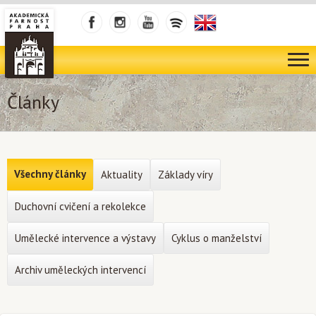
Články
Všechny články
Aktuality
Základy víry
Duchovní cvičení a rekolekce
Umělecké intervence a výstavy
Cyklus o manželství
Archiv uměleckých intervencí