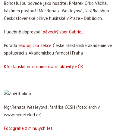
Bohoslužbu povede jako hostitel P.Marek Orko Vácha,
kázáním poslouží Mgr.Renata Wesleyová, farářka sboru
Československé církve husitské v Praze - Ďáblicích.
Hudebně doprovodí
pěvecký sbor Gabriel
.
Pořádá
ekologická sekce
České křesťanské akademie ve
spolupráci s Akademickou farností Praha
Křesťanské environmentální aktivity v ČR
Mgr.Renata Wesleyová, farářka CČSH (foto: archiv
www.menetekel.cz)
Fotografie z minulých let