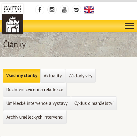
Články
Všechny články
Aktuality
Základy víry
Duchovní cvičení a rekolekce
Umělecké intervence a výstavy
Cyklus o manželství
Archiv uměleckých intervencí