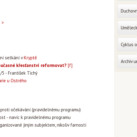
Duchovn
n >
Uměleck
Cyklus 
ení setkání v
Kryptě
Archiv 
oučasné křesťanství reformovat?
[f]
/5 - František Tichý
rie u Ostrého
oproti očekávání (pravidelnému programu)
ost - navíc k pravidelnému programu
rganizované jiným subjektem, nikoliv farností