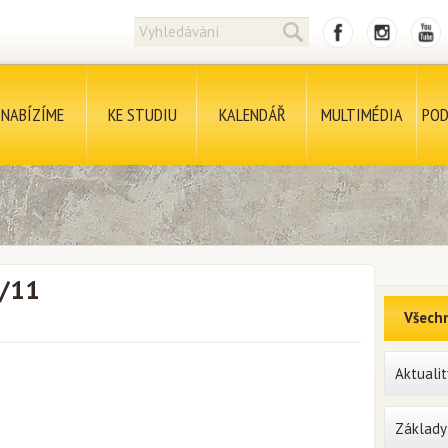
NABÍZÍME
KE STUDIU
KALENDÁŘ
MULTIMÉDIA
POD
7/11
Všechn
Aktualit
Základy 