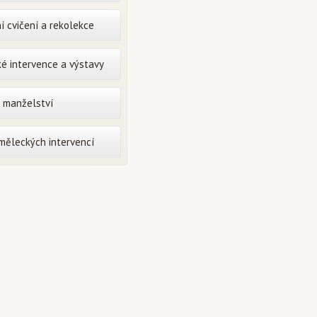
í cvičení a rekolekce
é intervence a výstavy
o manželství
uměleckých intervencí