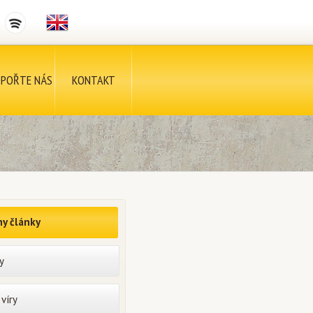
POŘTE NÁS
KONTAKT
y články
y
víry