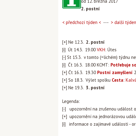
od 12. března 2017
2. postní
< předchozí týden <
---
> další týde
[+] Ne 12.3.
2. postní
[i] Út 14.3. 19.00
VKH
: Útes
[-] St 15.3. v tomto (=lichém) týdnu n
[i] Čt 16.3. 18.00 KCMT:
Potřebuje s
[+] Čt 16.3. 19.30
Postní zamyšlení
2
[+] So 18.3. Výlet spolku
Cesta
:
Kalvá
[+] Ne 19.3.
3. postní
Legenda:
[-] upozornění na zrušenou událost 
[+] upozornění na jednorázovou udál
[i] informace o zajímavé události - o