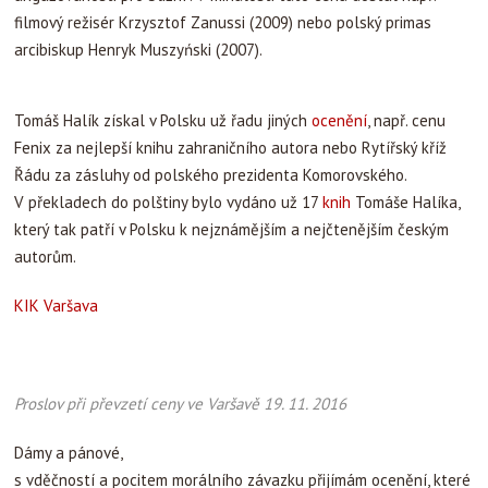
filmový režisér Krzysztof Zanussi (2009) nebo polský primas
arcibiskup Henryk Muszyński (2007).
Tomáš Halík získal v Polsku už řadu jiných
ocenění
, např. cenu
Fenix za nejlepší knihu zahraničního autora nebo Rytířský kříž
Řádu za zásluhy od polského prezidenta Komorovského.
V překladech do polštiny bylo vydáno už 17
knih
Tomáše Halíka,
který tak patří v Polsku k nejznámějším a nejčtenějším českým
autorům.
KIK Varšava
Proslov při převzetí ceny ve Varšavě 19. 11. 2016
Dámy a pánové,
s vděčností a pocitem morálního závazku přijímám ocenění, které