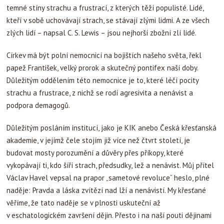
temné stíny strachu a frustrací, z kterých těží populisté. Lidé,
kteří v sobě uchovávají strach, se stávají zlými lidmi. A ze všech
zlých lidí – napsal C. S. Lewis – jsou nejhorší zbožní zlí lidé.
Církev má být polní nemocnicí na bojištích našeho světa, řekl
papež František, velký prorok a skutečný pontifex naší doby.
Důležitým oddělením této nemocnice je to, které léčí pocity
strachu a frustrace, z nichž se rodí agresivita a nenávist a
podpora demagogů.
Důležitým posláním institucí, jako je KIK anebo Česká křesťanská
akademie, v jejímž čele stojím již více než čtvrt století, je
budovat mosty porozumění a důvěry přes příkopy, které
vykopávají ti, kdo šíří strach, předsudky, lež a nenávist. Můj přítel
Václav Havel vepsal na prapor „sametové revoluce“ heslo, plné
naděje: Pravda a láska zvítězí nad lží a nenávistí. My křesťané
věříme, že tato naděje se v plnosti uskuteční až
v eschatologickém završení dějin. Přesto i na naší pouti dějinami