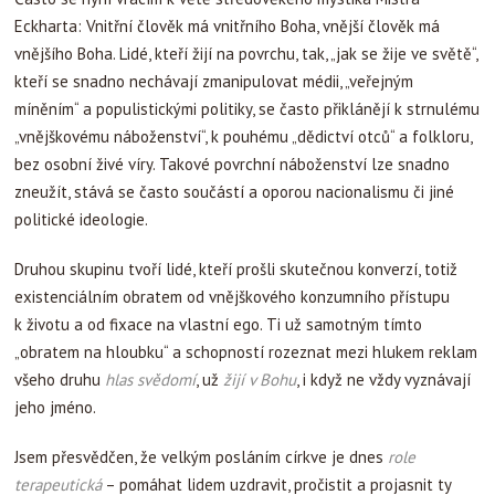
Eckharta: Vnitřní člověk má vnitřního Boha, vnější člověk má
vnějšího Boha. Lidé, kteří žijí na povrchu, tak, „jak se žije ve světě“,
kteří se snadno nechávají zmanipulovat médii, „veřejným
míněním“ a populistickými politiky, se často přiklánějí k strnulému
„vnějškovému náboženství“, k pouhému „dědictví otců“ a folkloru,
bez osobní živé víry. Takové povrchní náboženství lze snadno
zneužít, stává se často součástí a oporou nacionalismu či jiné
politické ideologie.
Druhou skupinu tvoří lidé, kteří prošli skutečnou konverzí, totiž
existenciálním obratem od vnějškového konzumního přístupu
k životu a od fixace na vlastní ego. Ti už samotným tímto
„obratem na hloubku“ a schopností rozeznat mezi hlukem reklam
všeho druhu
hlas svědomí
, už
žijí v Bohu
, i když ne vždy vyznávají
jeho jméno.
Jsem přesvědčen, že velkým posláním církve je dnes
role
terapeutická
– pomáhat lidem uzdravit, pročistit a projasnit ty