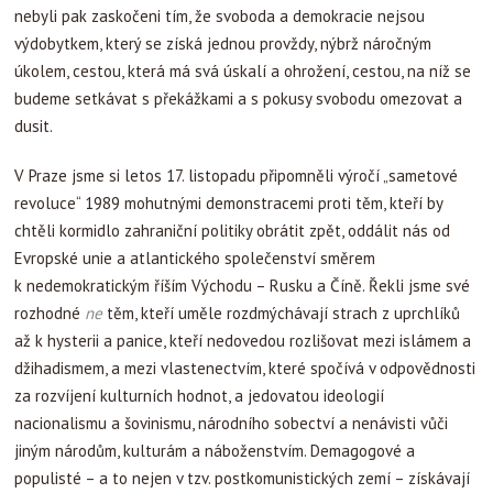
nebyli pak zaskočeni tím, že svoboda a demokracie nejsou
výdobytkem, který se získá jednou provždy, nýbrž náročným
úkolem, cestou, která má svá úskalí a ohrožení, cestou, na níž se
budeme setkávat s překážkami a s pokusy svobodu omezovat a
dusit.
V Praze jsme si letos 17. listopadu připomněli výročí „sametové
revoluce“ 1989 mohutnými demonstracemi proti těm, kteří by
chtěli kormidlo zahraniční politiky obrátit zpět, oddálit nás od
Evropské unie a atlantického společenství směrem
k nedemokratickým říším Východu – Rusku a Číně. Řekli jsme své
rozhodné
ne
těm, kteří uměle rozdmýchávají strach z uprchlíků
až k hysterii a panice, kteří nedovedou rozlišovat mezi islámem a
džihadismem, a mezi vlastenectvím, které spočívá v odpovědnosti
za rozvíjení kulturních hodnot, a jedovatou ideologií
nacionalismu a šovinismu, národního sobectví a nenávisti vůči
jiným národům, kulturám a náboženstvím. Demagogové a
populisté – a to nejen v tzv. postkomunistických zemí – získávají