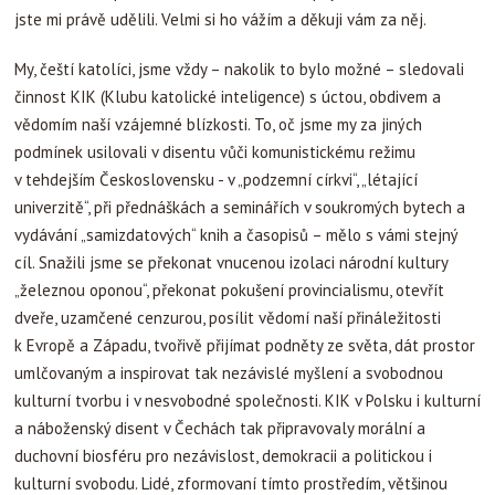
jste mi právě udělili. Velmi si ho vážím a děkuji vám za něj.
My, čeští katolíci, jsme vždy – nakolik to bylo možné – sledovali
činnost KIK (Klubu katolické inteligence) s úctou, obdivem a
vědomím naší vzájemné blízkosti. To, oč jsme my za jiných
podmínek usilovali v disentu vůči komunistickému režimu
v tehdejším Československu - v „podzemní církvi“, „létající
univerzitě“, při přednáškách a seminářích v soukromých bytech a
vydávání „samizdatových“ knih a časopisů – mělo s vámi stejný
cíl. Snažili jsme se překonat vnucenou izolaci národní kultury
„železnou oponou“, překonat pokušení provincialismu, otevřít
dveře, uzamčené cenzurou, posílit vědomí naší přináležitosti
k Evropě a Západu, tvořivě přijímat podněty ze světa, dát prostor
umlčovaným a inspirovat tak nezávislé myšlení a svobodnou
kulturní tvorbu i v nesvobodné společnosti. KIK v Polsku i kulturní
a náboženský disent v Čechách tak připravovaly morální a
duchovní biosféru pro nezávislost, demokracii a politickou i
kulturní svobodu. Lidé, zformovaní tímto prostředím, většinou