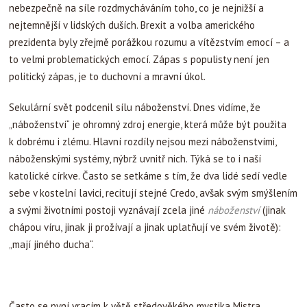
nebezpečně na síle rozdmycháváním toho, co je nejnižší a
nejtemnější v lidských duších. Brexit a volba amerického
prezidenta byly zřejmě porážkou rozumu a vítězstvím emocí – a
to velmi problematických emocí. Zápas s populisty není jen
politický zápas, je to duchovní a mravní úkol.
Sekulární svět podcenil sílu náboženství. Dnes vidíme, že
„náboženství“ je ohromný zdroj energie, která může být použita
k dobrému i zlému. Hlavní rozdíly nejsou mezi náboženstvími,
náboženskými systémy, nýbrž uvnitř nich. Týká se to i naší
katolické církve. Často se setkáme s tím, že dva lidé sedí vedle
sebe v kostelní lavici, recitují stejné Credo, avšak svým smýšlením
a svými životními postoji vyznávají zcela jiné
náboženství
(jinak
chápou víru, jinak ji prožívají a jinak uplatňují ve svém životě):
„mají jiného ducha“.
Často se nyní vracím k větě středověkého mystika Mistra