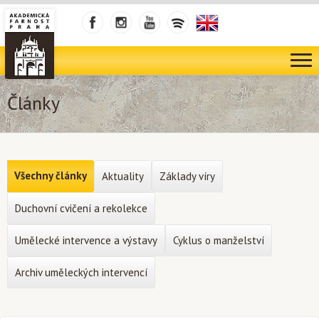
Články
Všechny články
Aktuality
Základy víry
Duchovní cvičení a rekolekce
Umělecké intervence a výstavy
Cyklus o manželství
Archiv uměleckých intervencí