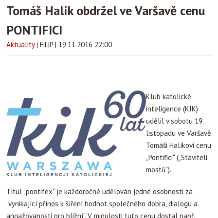
Tomáš Halík obdržel ve Varšavě cenu
PONTIFICI
Aktuality
|
FiLiP
|
19.11.2016 22:00
Klub katolické
inteligence (KIK)
udělil v sobotu 19.
listopadu ve Varšavě
Tomáši Halíkovi cenu
„Pontifici“ („Staviteli
mostů“).
Titul „pontifex“ je každoročně udělován jedné osobnosti za
„vynikající přínos k šíření hodnot společného dobra, dialogu a
angažovanosti pro bližní“. V minulosti tuto cenu dostal např.