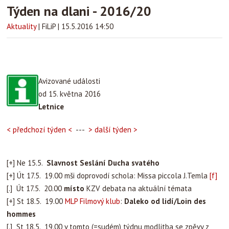
Týden na dlani - 2016/20
Aktuality
|
FiLiP
|
15.5.2016 14:50
Avizované události
od 15. května 2016
Letnice
< předchozí týden <
---
> další týden >
[+] Ne 15.5.
Slavnost Seslání Ducha svatého
[+] Út 17.5. 19.00 mši doprovodí schola: Missa piccola J.Temla
[f]
[.] Út 17.5. 20.00
místo
KZV debata na aktuální témata
[+] St 18.5. 19.00
MLP
Filmový klub
:
Daleko od lidí/Loin des
hommes
[.] St 18.5. 19.00 v tomto (=sudém) týdnu modlitba se zpěvy z