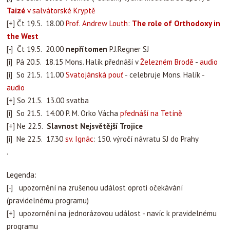
Taizé
v salvátorské Kryptě
[+] Čt 19.5. 18.00
Prof. Andrew Louth:
The role of Orthodoxy in
the West
[-] Čt 19.5. 20.00
nepřítomen
P.J.Regner SJ
[i] Pá 20.5. 18.15 Mons. Halík přednáší v
Železném Brodě
-
audio
[i] So 21.5. 11.00
Svatojánská pouť
- celebruje Mons. Halík -
audio
[+] So 21.5. 13.00 svatba
[i] So 21.5. 14.00 P. M. Orko Vácha
přednáší na Tetíně
[+] Ne 22.5.
Slavnost Nejsvětější Trojice
[i] Ne 22.5. 17.30
sv. Ignác
: 150. výročí návratu SJ do Prahy
.
Legenda:
[-] upozornění na zrušenou událost oproti očekávání
(pravidelnému programu)
[+] upozornění na jednorázovou událost - navíc k pravidelnému
programu