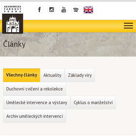
Články
Všechny články
Aktuality
Základy víry
Duchovní cvičení a rekolekce
Umělecké intervence a výstavy
Cyklus o manželství
Archiv uměleckých intervencí