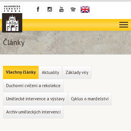
Články
Všechny články
Aktuality
Základy víry
Duchovní cvičení a rekolekce
Umělecké intervence a výstavy
Cyklus o manželství
Archiv uměleckých intervencí