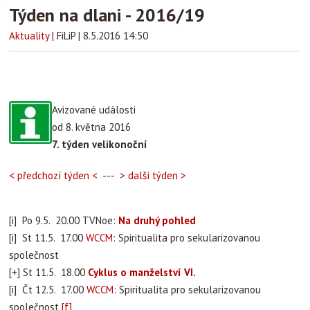
Týden na dlani - 2016/19
Aktuality
|
FiLiP
|
8.5.2016 14:50
Avizované události
od 8. května 2016
7. týden velikonoční
< předchozí týden <
---
> další týden >
[i] Po 9.5. 20.00 TVNoe:
Na druhý pohled
[i] St 11.5. 17.00
WCCM
: Spiritualita pro sekularizovanou
společnost
[+] St 11.5. 18.00
Cyklus o manželství VI.
[i] Čt 12.5. 17.00
WCCM
: Spiritualita pro sekularizovanou
společnost
[f]