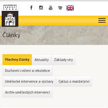
Články
Všechny články
Aktuality
Základy víry
Duchovní cvičení a rekolekce
Umělecké intervence a výstavy
Cyklus o manželství
Archiv uměleckých intervencí