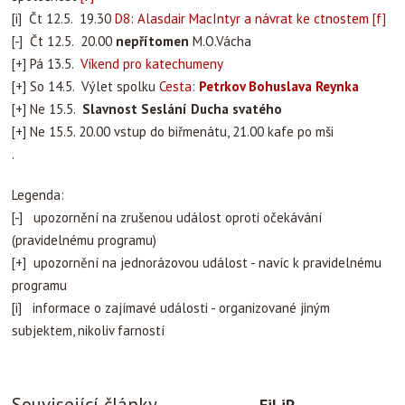
[i] Čt 12.5. 19.30
D8
:
Alasdair MacIntyr a návrat ke ctnostem
[f]
[-] Čt 12.5. 20.00
nepřítomen
M.O.Vácha
[+] Pá 13.5.
Víkend pro katechumeny
[+] So 14.5. Výlet spolku
Cesta
:
Petrkov Bohuslava Reynka
[+] Ne 15.5.
Slavnost Seslání Ducha svatého
[+] Ne 15.5. 20.00 vstup do biřmenátu, 21.00 kafe po mši
.
Legenda:
[-] upozornění na zrušenou událost oproti očekávání
(pravidelnému programu)
[+] upozornění na jednorázovou událost - navíc k pravidelnému
programu
[i] informace o zajímavé události - organizované jiným
subjektem, nikoliv farností
Související články
FiLiP