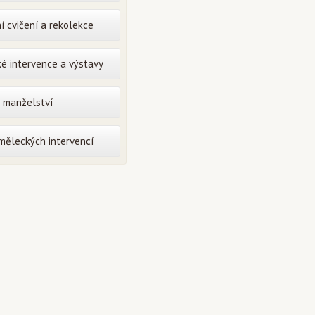
í cvičení a rekolekce
é intervence a výstavy
o manželství
uměleckých intervencí