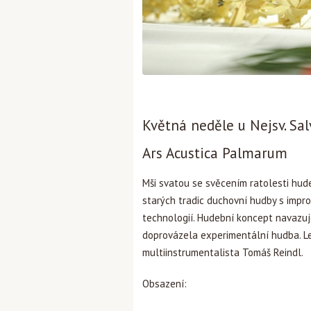
Květná neděle u Nejsv. Sal
Ars Acustica Palmarum
Mši svatou se svěcením ratolesti hu
starých tradic duchovní hudby s impr
technologií. Hudební koncept navazuje
doprovázela experimentální hudba. Le
multiinstrumentalista Tomáš Reindl.
Obsazení: