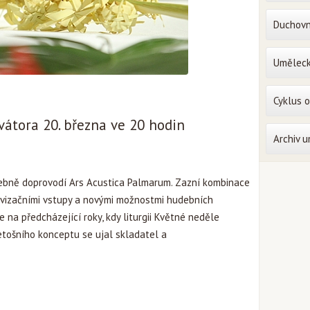
Duchovn
Uměleck
Cyklus 
vátora 20. března ve 20 hodin
Archiv 
debně doprovodí Ars Acustica Palmarum. Zazní kombinace
ovizačními vstupy a novými možnostmi hudebních
 na předcházející roky, kdy liturgii Květné neděle
tošního konceptu se ujal skladatel a