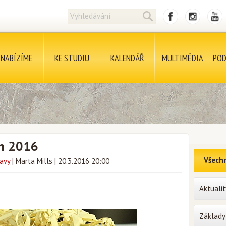
NABÍZÍME
KE STUDIU
KALENDÁŘ
MULTIMÉDIA
POD
um 2016
Všechn
avy
|
Marta Mills
|
20.3.2016 20:00
Aktualit
Základy 