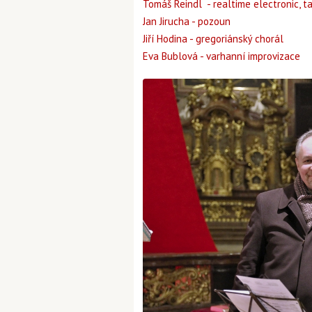
Tomáš Reindl - realtime electronic, ta
Jan Jirucha - pozoun
Jiří Hodina - gregoriánský chorál
Eva Bublová - varhanní improvizace