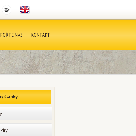
POŘTE NÁS
KONTAKT
y články
y
víry