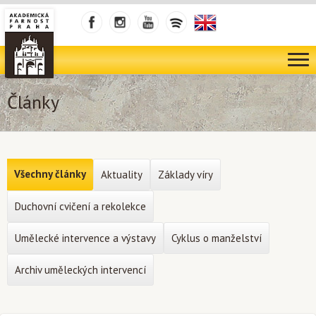
Články
Všechny články
Aktuality
Základy víry
Duchovní cvičení a rekolekce
Umělecké intervence a výstavy
Cyklus o manželství
Archiv uměleckých intervencí