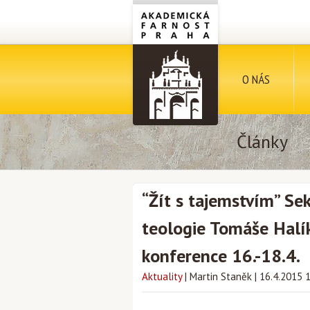
O NÁS
Články
“Žít s tajemstvím” Sek
teologie Tomáše Halí
konference 16.-18.4.
Aktuality
|
Martin Staněk
|
16.4.2015 