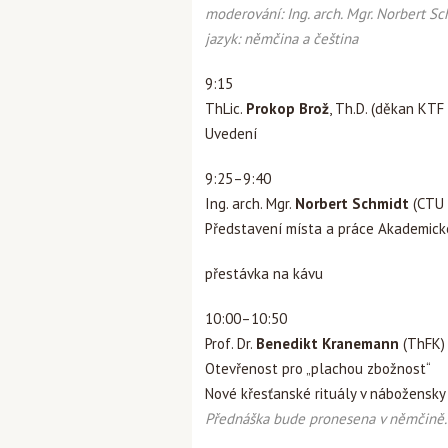
moderování:
Ing. arch. Mgr. Norbert S
jazyk: němčina a čeština
9:15
ThLic.
Prokop Brož
, Th.D. (děkan KTF
Uvedení
9:25–9:40
Ing. arch. Mgr.
Norbert Schmidt
(CTU 
Představení místa a práce Akademické
přestávka na kávu
10:00–10:50
Prof. Dr.
Benedikt Kranemann
(ThFK)
Otevřenost pro „plachou zbožnost“
Nové křesťanské rituály v nábožensky 
Přednáška bude pronesena v němčině. Ú