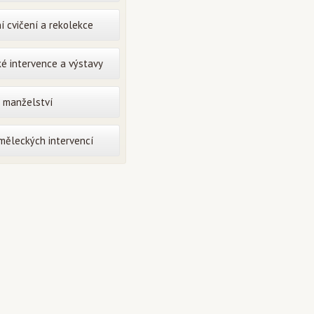
í cvičení a rekolekce
é intervence a výstavy
o manželství
uměleckých intervencí