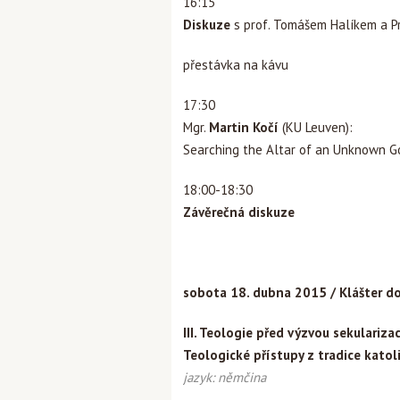
16:15
Diskuze
s prof. Tomášem Halíkem a 
přestávka na kávu
17:30
Mgr.
Martin Kočí
(KU Leuven):
Searching the Altar of an Unknown Go
18:00-18:30
Závěrečná diskuze
sobota 18. dubna 2015 / Klášter dom
III. Teologie před výzvou sekularizac
Teologické přístupy z tradice katol
jazyk: němčina