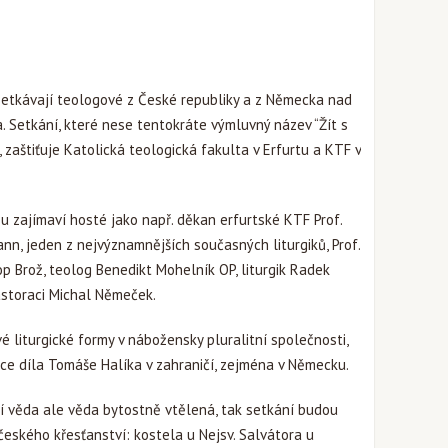
 setkávají teologové z České republiky a z Německa nad
 Setkání, které nese tentokráte výmluvný název “Žít s
 zaštiťuje Katolická teologická fakulta v Erfurtu a KTF v
 zajímaví hosté jako např. děkan erfurtské KTF Prof.
nn, jeden z nejvýznamnějších současných liturgiků, Prof.
p Brož, teolog Benedikt Mohelník OP, liturgik Radek
pastoraci Michal Němeček.
 liturgické formy v nábožensky pluralitní společnosti,
epce díla Tomáše Halíka v zahraničí, zejména v Německu.
ní věda ale věda bytostně vtělená, tak setkání budou
 českého křesťanství: kostela u Nejsv. Salvátora u