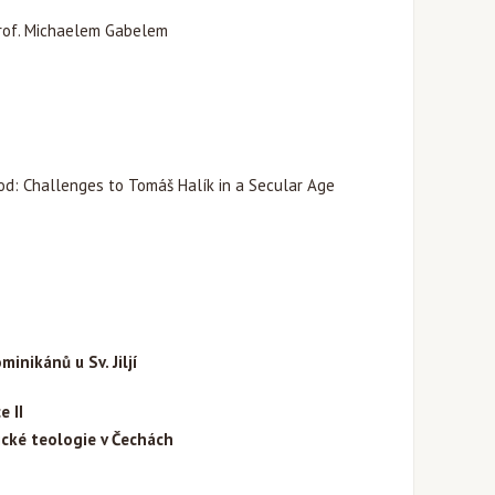
Prof. Michaelem Gabelem
d: Challenges to Tomáš Halík in a Secular Age
inikánů u Sv. Jiljí
e II
ické teologie v Čechách