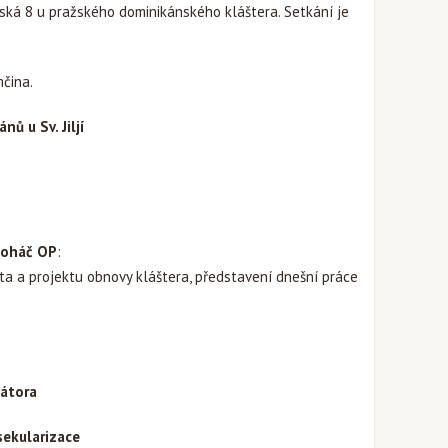
ká 8 u pražského dominikánského kláštera. Setkání je
čina.
ů u Sv. Jiljí
Boháč OP
:
ta a projektu obnovy kláštera, představení dnešní práce
vátora
sekularizace