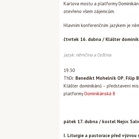
Karlova mostu a platformy Dominikáns
otevřeno všem zájemcům.
Hlavním konferenčním jazykem je něm
čtvrtek 16. dubna / Klášter dominikán
jazyk: němčina a čeština
19:30
ThDr.
Benedikt Mohelník OP
,
Filip 
Klášter dominikánů – představení mís
platformy
Dominikánská 8
pátek 17. dubna / kostel Nejsv. Sal
I.
Liturgie a pastorace před výzvou 