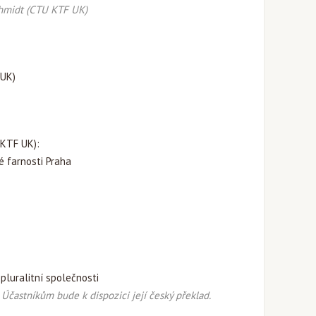
chmidt
(CTU KTF UK)
 UK)
KTF UK):
 farnosti Praha
pluralitní společnosti
častníkům bude k dispozici její český překlad.