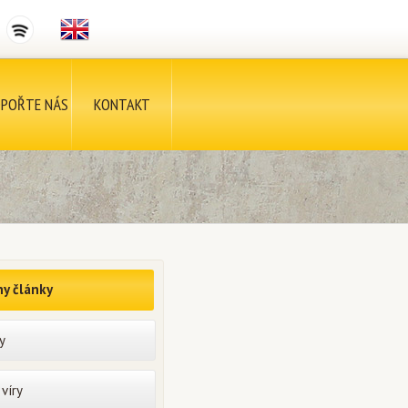
POŘTE NÁS
KONTAKT
y články
y
víry