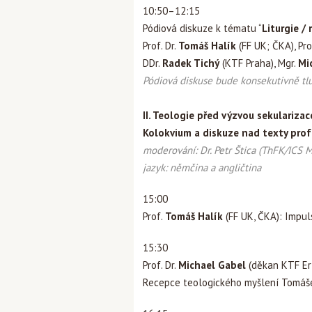
10:50–12:15
Pódiová diskuze k tématu “
Liturgie / 
Prof. Dr.
Tomáš Halík
(FF UK; ČKA), Pro
DDr.
Radek Tichý
(KTF Praha), Mgr.
Mi
Pódiová diskuse bude konsekutivně tl
II. Teologie před výzvou sekularizace
Kolokvium a diskuze nad texty prof
moderování: Dr. Petr Štica (ThFK/ICS 
jazyk: němčina a angličtina
15:00
Prof.
Tomáš Halík
(FF UK, ČKA): Impul
15:30
Prof. Dr.
Michael Gabel
(děkan KTF Erf
Recepce teologického myšlení Tomáše 