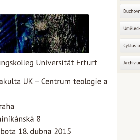
Duchovn
Uměleck
Cyklus 
ngskolleg Universität Erfurt
Archiv 
fakulta UK – Centrum teologie a
raha
inikánská 8
obota 18. dubna 2015