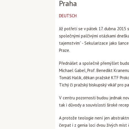
Praha
DEUTSCH
Již potřetí se v pátek 17. dubna 2015
společnými palčivými otázkami dneška.
tajemstvím” - Sekularizace jako šance,
Praze.
Přednášet a společně přemýšlet budou
Michael Gabel, Prof. Benedikt Kranema
Tomáš Halík, děkan pražské KTF Proko
Tichý či pražský biskupský vikář pro 
V centru pozornosti budou jednak nové
tak i důvody a souvislosti široké rec
A protože teologie není jen abstrakt
čerpat i z genia loci dvou živých míst