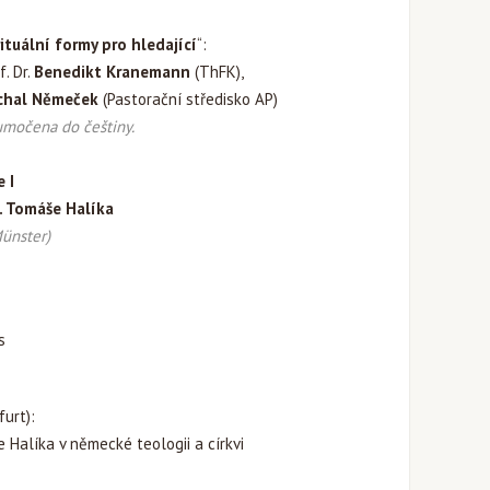
rituální formy pro hledající
“:
f. Dr.
Benedikt Kranemann
(ThFK),
chal Němeček
(Pastorační středisko AP)
umočena do češtiny.
 I
. Tomáše Halíka
Münster)
s
urt):
Halíka v německé teologii a církvi