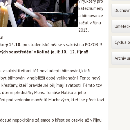
víry, který pro
katechumeny
Duchovn
a biřmovance
začal v říjnu
Uměleck
2013,
u!
Cyklus 
úterý 14.10.
po studentské mši sv. v sakristii a POZOR!!!
ch soustředění v Kolíně je již 10. -12. října!!
Archiv 
u v sakristii vítáni též noví adepti biřmování, kteří
být biřmováni v nejbližší době velikonoční. Tento nový
 křesťany, kteří pravidelně přijímají svátosti. Těmto tzv.
k úterní přednášky Mons. Tomáše Halíka a jeho
kání pod vedením manželů Muchových, kteří se představí
o dosud nepokřtěné zájemce o křest se otevře až v říjnu