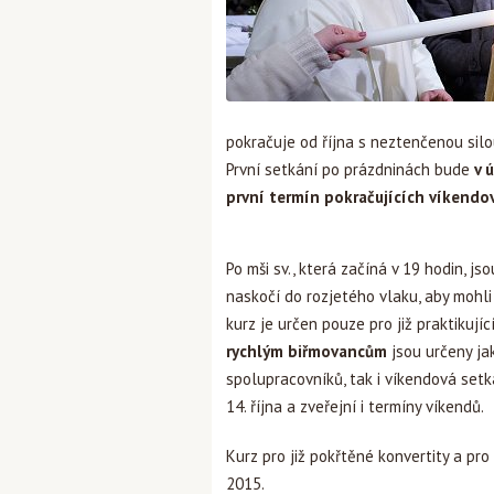
pokračuje od října s neztenčenou silo
První setkání po prázdninách bude
v 
první termín pokračujících víkendový
Po mši sv., která začíná v 19 hodin, jso
naskočí do rozjetého vlaku, aby mohli 
kurz je určen pouze pro již praktikující
rychlým biřmovancům
jsou určeny ja
spolupracovníků, tak i víkendová set
14. října a zveřejní i termíny víkendů.
Kurz pro již pokřtěné konvertity a pr
2015.