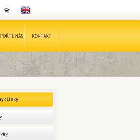
POŘTE NÁS
KONTAKT
y články
y
víry