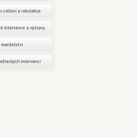
í cvičení a rekolekce
é intervence a výstavy
o manželství
uměleckých intervencí