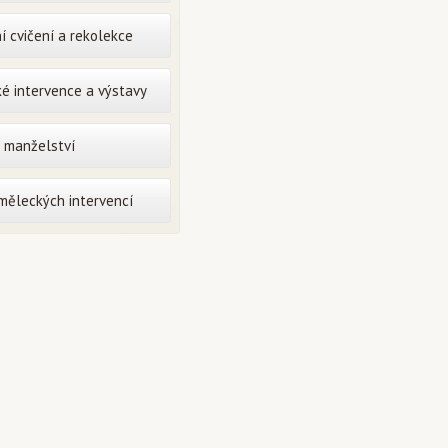
í cvičení a rekolekce
é intervence a výstavy
o manželství
uměleckých intervencí