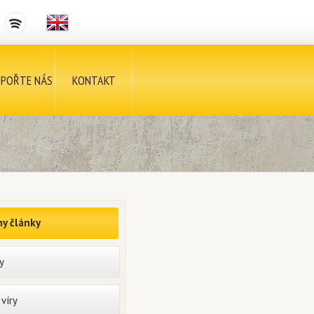
POŘTE NÁS
KONTAKT
y články
y
víry