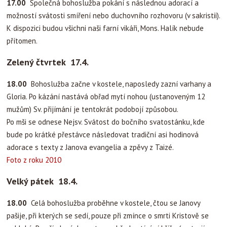
17.00
Společná bohoslužba pokání s následnou adorací a
možností svátosti smíření nebo duchovního rozhovoru (v sakristii).
K dispozici budou všichni naši farní vikáři, Mons. Halík nebude
přítomen.
Zelený čtvrtek 17.4.
18.00
Bohoslužba začne v kostele, naposledy zazní varhany a
Gloria. Po kázání nastává obřad mytí nohou (ustanoveným 12
mužům) Sv. přijímání je tentokrát podobojí způsobou.
Po mši se odnese Nejsv. Svátost do bočního svatostánku, kde
bude po krátké přestávce následovat tradiční asi hodinová
adorace s texty z Janova evangelia a zpěvy z Taizé.
Foto z roku 2010
Velký pátek 18.4.
18.00
Celá bohoslužba proběhne v kostele, čtou se Janovy
pašije, při kterých se sedí, pouze při zmínce o smrti Kristově se