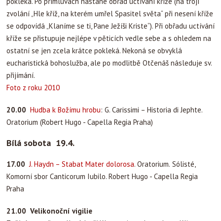
pokleká. Po přímluvách nastane obřad uctívání kříže (na trojí
zvolání „Hle kříž, na kterém umřel Spasitel světa“ při nesení kříže
se odpovídá „Klaníme se ti, Pane Ježíši Kriste“). Při obřadu uctívání
kříže se přistupuje nejlépe v pěticích vedle sebe a s ohledem na
ostatní se jen zcela krátce pokleká. Nekoná se obvyklá
eucharistická bohoslužba, ale po modlitbě Otčenáš následuje sv.
přijímání.
Foto z roku 2010
20.00
Hudba k Božímu hrobu
: G. Carissimi – Historia di Jephte.
Oratorium (Robert Hugo - Capella Regia Praha)
Bílá sobota 19.4.
17.00
J. Haydn – Stabat Mater dolorosa
. Oratorium.
Sólisté,
Komorní sbor Canticorum Iubilo. Robert Hugo - Capella Regia
Praha
21.00 Velikonoční vigilie