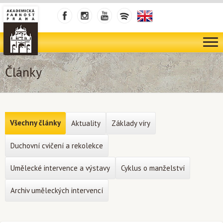
Články
Všechny články
Aktuality
Základy víry
Duchovní cvičení a rekolekce
Umělecké intervence a výstavy
Cyklus o manželství
Archiv uměleckých intervencí