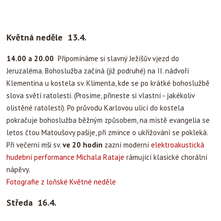
Květná neděle 13.4.
14.00 a 20.00
Připomínáme si slavný Ježíšův vjezd do
Jeruzaléma. Bohoslužba začíná (již podruhé) na II. nádvoří
Klementina u kostela sv. Klimenta, kde se po krátké bohoslužbě
slova světí ratolesti. (Prosíme, přineste si vlastní - jakékoliv
olistěné ratolesti). Po průvodu Karlovou ulicí do kostela
pokračuje bohoslužba běžným způsobem, na místě evangelia se
letos čtou Matoušovy pašije, při zmínce o ukřižování se pokleká.
Při večerní mši sv.
ve 20 hodin
zazní moderní
elektroakustická
hudební performance Michala Rataje
rámující klasické chorální
nápěvy.
Fotografie z loňské Květné neděle
Středa 16.4.