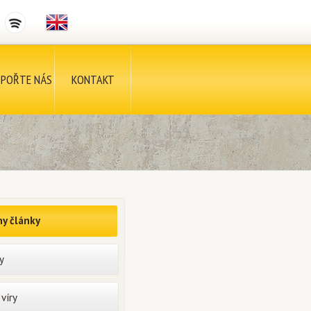
POŘTE NÁS
KONTAKT
y články
y
víry