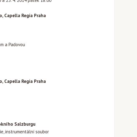
0 a 25. 4. 2014 pátek 18:00
go, Capella Regia Praha
em a Padovou
go, Capella Regia Praha
rokního Salzburgu
e, instrumentální soubor