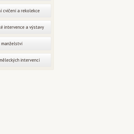
í cvičení a rekolekce
é intervence a výstavy
o manželství
uměleckých intervencí