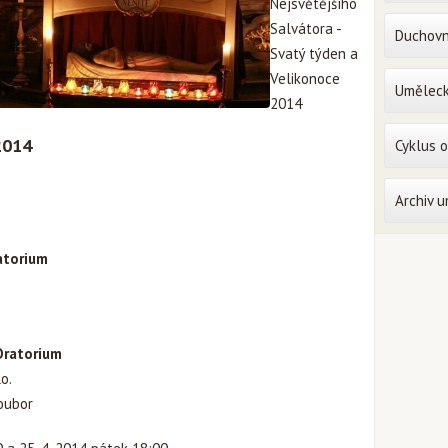
Nejsvětějšího
Salvátora -
Duchovn
Svatý týden a
Velikonoce
Uměleck
2014
2014
Cyklus 
Archiv 
ratorium
Oratorium
o.
oubor