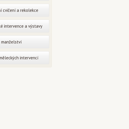
í cvičení a rekolekce
é intervence a výstavy
o manželství
uměleckých intervencí