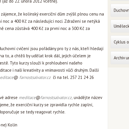
é (až do 22. února 2012 včetně).
Duchovn
zájemce, že kolínský exerciční dům zvýšil plnou cenu na
í noc a 400 Kč za následující noci. Zdražení se netýká
Uměleck
ně cena zůstává 400 Kč za první noc a 300 Kč za
Cyklus 
uchovní cvičení jsou pořádány pro ty z nás, kteří hledají
na to, a chtěli by udělat krok dál, jejich účelem je
Archiv 
stě. Tyto kurzy slouží k prohloubení našeho
itace i naší kreativity a vnímavosti vůči druhým. Další
editace
@
farnostsalvator.cz
či na tel. 257 21 24 26
vé adrese
meditace
@
farnostsalvator.cz,
uvádějte název
eme, že exerciční kurzy se zpravidla rychle zaplní,
doporučuje se tedy reagovat rychle.
t-ne) Kolín