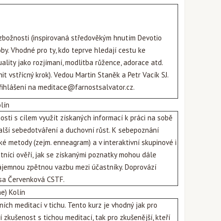
 zbožnosti (inspirovaná středověkým hnutím Devotio
y. Vhodné pro ty, kdo teprve hledají cestu ke
ality jako rozjímaní, modlitba růžence, adorace atd.
it vstřícný krok). Vedou Martin Staněk a Petr Vacík SJ.
Přihlášení na
meditace@farnostsalvator.cz
.
lín
sti s cílem využít získaných informací k práci na sobě
lší sebedotváření a duchovní růst. K sebepoznání
é metody (zejm. enneagram) a v interaktivní skupinové i
stníci ověří, jak se získanými poznatky mohou dále
zájemnou zpětnou vazbu mezi účastníky. Doprovází
isa Červenková CSTF.
ne) Kolín
ních meditací v tichu. Tento kurz je vhodný jak pro
ší zkušenost s tichou meditací, tak pro zkušenější, kteří