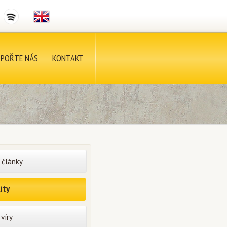
POŘTE NÁS
KONTAKT
 články
ity
víry