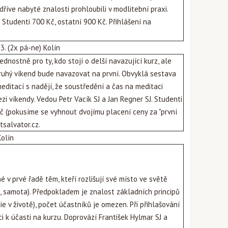
dříve nabyté znalosti prohloubili v modlitební praxi.
Studenti 700 Kč, ostatní 900 Kč. Přihlášení na
5.3. (2x pá-ne) Kolín
dnostně pro ty, kdo stojí o delší navazující kurz, ale
ruhý víkend bude navazovat na první. Obvyklá sestava
meditací s nadějí, že soustředění a čas na meditaci
zi víkendy. Vedou Petr Vacík SJ a Jan Regner SJ. Studenti
Kč (pokusíme se vyhnout dvojímu placení ceny za "první
salvator.cz
.
Kolín
é v prvé řadě těm, kteří rozlišují své místo ve světě
í, samota). Předpokladem je znalost základních principů
cie v životě), počet účastníků je omezen. Při přihlašování
ci k účasti na kurzu. Doprovází František Hylmar SJ a