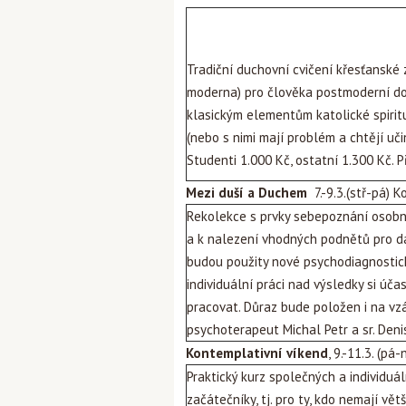
Tradiční duchovní cvičení křesťanské
moderna) pro člověka postmoderní dob
klasickým elementům katolické spiritu
(nebo s nimi mají problém a chtějí učin
Studenti 1.000 Kč, ostatní 1.300 Kč. 
Mezi duší a Duchem
7.-9.3.(stř-pá)
Ko
Rekolekce s prvky sebepoznání osobno
a k nalezení vhodných podnětů pro da
budou použity nové psychodiagnostick
individuální práci nad výsledky si úča
pracovat. Důraz bude položen i na v
psychoterapeut Michal Petr a sr. Den
Kontemplativní víkend
, 9.-11.3. (pá-
Praktický kurz společných a individuál
začátečníky, tj. pro ty, kdo nemají vět