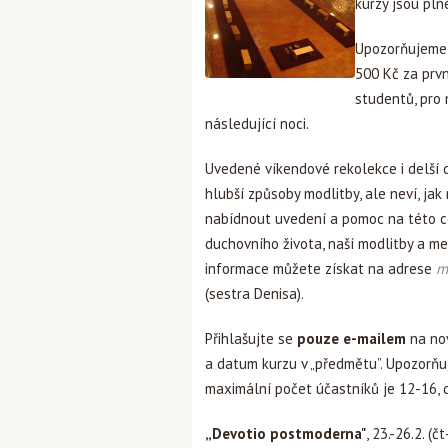
kurzy jsou pln
Upozorňujeme 
500 Kč za prvn
studentů, pro 
následující noci.
Uvedené víkendové rekolekce i delší d
hlubší způsoby modlitby, ale neví, jak 
nabídnout uvedení a pomoc na této ce
duchovního života, naší modlitby a med
informace můžete získat na adrese
m
(sestra Denisa).
Přihlašujte se
pouze e-mailem
na no
a datum kurzu v „předmětu”. Upozorňuj
maximální počet účastníků je 12-16, 
„Devotio postmoderna"
, 23.-26.2. (č