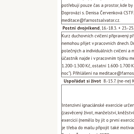
potřebují pouze čas a prostor, kde by 
Doprovází s. Denisa Červenková CSTF. 
meditace@farnostsalvator.cz
.
Postní dvojvíkend
, 16.-18.3. + 23.-2
Kurz duchovních cvičení připravený pře
nemohou přijet v pracovních dnech. D
polečných a individuálních cvičení a 
účastník najde i v pracovním týdnu me
1.200-1.300 Kč, ostatní 1.600-1.700 
noc"). Přihlášení na
meditace@farnost
Uspořádat si život
8.-15.7. (ne-ne)
Intenzivní ignaciánské exercicie určen
(zasvěcený život, manželství, kněžstv
exercicií (nemělo by jít o první exerci
je třeba do mailu připojit také motiva