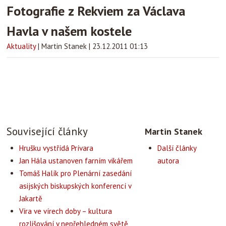
Fotografie z Rekviem za Václava
Havla v našem kostele
Aktuality
|
Martin Stanek
|
23.12.2011 01:13
Související články
Martin Stanek
Hrušku vystřídá Prívara
Další články
Jan Hála ustanoven farním vikářem
autora
Tomáš Halík pro Plenární zasedání
asijských biskupských konferencí v
Jakartě
Víra ve vírech doby – kultura
rozlišování v nepřehledném světě