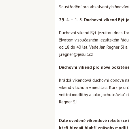
Soustředění pro absolventy biřmování
29. 4. – 1. 5.
Duchovní víkend Být j
Duchovní víkend Být jezuitou dnes fo
životem v současném jezuitském řádu.
od 18 do 40 let. Vede Jan Regner SJ a d
j.regner@jesuit.cz
Duchovní víkend pro nově pokřtěné a
Krátká víkendová duchovní obnova nabíz
víkend v tichu a v meditaci. Kurz je 
vnitřní modlitby a jako „ochutnávka“ 
Regner SJ.
Dále uvedené víkendové rekolekce i 
kteří hledají hlubší způsoby modlitb