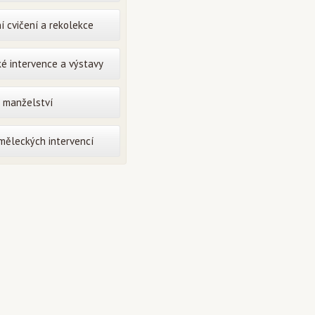
í cvičení a rekolekce
é intervence a výstavy
o manželství
uměleckých intervencí