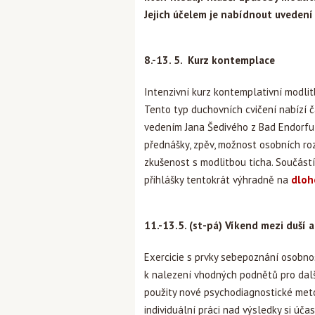
Jejich účelem je nabídnout uvedení
8.-13. 5. Kurz kontemplace
Intenzivní kurz kontemplativní modli
Tento typ duchovních cvičení nabízí č
vedením Jana Šedivého z Bad Endorfu 
přednášky, zpěv, možnost osobních ro
zkušenost s modlitbou ticha. Součástí
přihlášky tentokrát výhradně na
dloh
11.-13.5. (st-pá) Víkend mezi duší
Exercicie s prvky sebepoznání osobnos
k nalezení vhodných podnětů pro dal
použity nové psychodiagnostické metod
individuální práci nad výsledky si úča