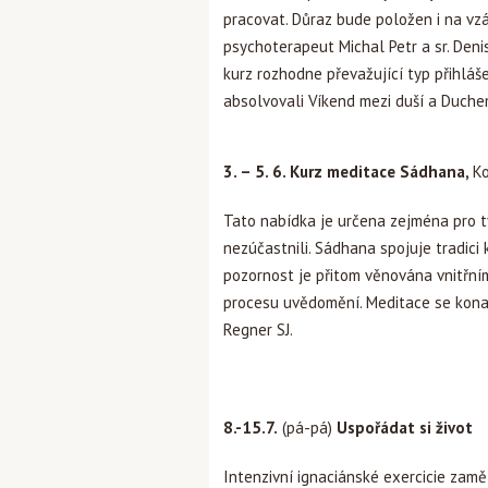
pracovat. Důraz bude položen i na vz
psychoterapeut Michal Petr a sr. Den
kurz rozhodne převažující typ přihláš
absolvovali Víkend mezi duší a Duchem 
3. – 5. 6.
Kurz meditace Sádhana,
Ko
Tato nabídka je určena zejména pro ty
nezúčastnili. Sádhana spojuje tradici 
pozornost je přitom věnována vnitřním
procesu uvědomění. Meditace se konaj
Regner SJ.
8.-15.7.
(pá-pá)
Uspořádat si život
Intenzivní ignaciánské exercicie zamě