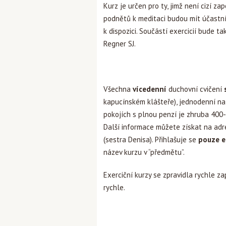
Kurz je určen pro ty, jimž není cizí za
podnětů k meditaci budou mít účastní
k dispozici. Součástí exercicií bude t
Regner SJ.
Všechna
vícedenní
duchovní cvičení
kapucínském klášteře), jednodenní na
pokojích s plnou penzí je zhruba 400-
Další informace můžete získat na ad
(sestra Denisa). Přihlašuje se
pouze 
název kurzu v “předmětu”.
Exerciční kurzy se zpravidla rychle za
rychle.