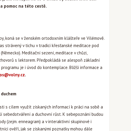
 a pomoc na této cestě.
tby, koná se v ženském ortodoxním klášteře ve Vilémově.
as strávený v tichu v tradici křesťanské meditace pod
(Německo). Meditační sezení, meditace v chůzi,
zhovorů s lektorem. Předpokládá se alespoň základní
 programu je i úvod do kontemplace. Bližší informace a
os@volny.cz
.
 a duchem
ti s cílem využít získaných informací k práci na sobě a
ší sebedotváření a duchovní růst. K sebepoznání budou
y (zejm. enneagram) a v interaktivní skupinové i
stníci ověří, jak se získanými poznatky mohou dále