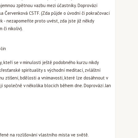
ájemnou zpětnou vazbu mezi účastníky. Doprovází
isa Červenková CSTF. (Zda půjde o úvodní či pokračovací
ek - nezapomeňte proto uvést, zda jste již někdy
či nikoliv).
lín
, kteří se v minulosti ještě podobného kurzu nikdy
křesťanské spirituality s východní meditací, zvláštní
u ztišení, bdělosti a vnímavosti, které lze dosáhnout v
í společně v několika blocích během dne. Doprovází Jan
řené na rozlišování vlastního místa ve světě.