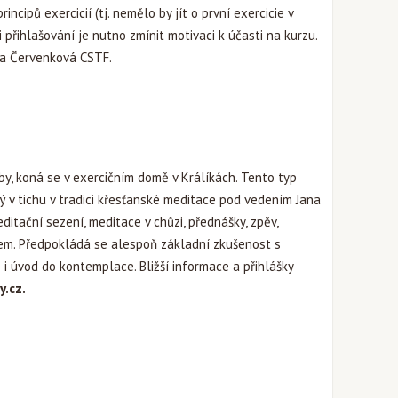
cipů exercicií (tj. nemělo by jít o první exercicie v
i přihlašování je nutno zmínit motivaci k účasti na kurzu.
sa Červenková CSTF.
by, koná se v exercičním domě v Králíkách. Tento typ
ý v tichu v tradici křesťanské meditace pod vedením Jana
itační sezení, meditace v chůzi, přednášky, zpěv,
em. Předpokládá se alespoň základní zkušenost s
 i úvod do kontemplace. Bližší informace a přihlášky
y.cz
.