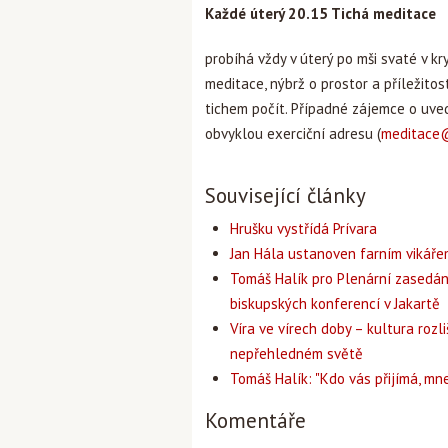
Každé úterý 20.15 Tichá meditace
probíhá vždy v úterý po mši svaté v kr
meditace, nýbrž o prostor a příležitost
tichem počít. Případné zájemce o uved
obvyklou exerciční adresu (
meditace
Související články
Hrušku vystřídá Prívara
Jan Hála ustanoven farním vikář
Tomáš Halík pro Plenární zasedán
biskupských konferencí v Jakartě
Víra ve vírech doby – kultura rozli
nepřehledném světě
Tomáš Halík: "Kdo vás přijímá, mne
Komentáře