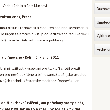
 . Vedou Adéla a Petr Muchovi.
Duchovn
ezuitou dnes, Praha
Uměleck
rmou diskusí, rozhovorů a modliteb nabídne seznámení s
 Je určen zájemcům o vstup do jezuitského řádu ve věku
Cyklus 
alší jezuité. Další informace a přihlášky:
Archiv 
 biřmované - Kolín, 6. – 8. 5. 2011
í příležitost k usebrání pro ty, kteří chtějí prožít
určen pro nově pokřtěné a biřmované. Slouží jako úvod do
různých technik křesťanské meditace. Doprovází Jan
delší duchovní cvičení jsou pořádány pro ty z nás,
y, ale neví, jak na to a chtěli by udělat krok dál.