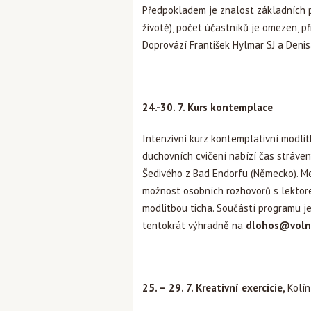
Předpokladem je znalost základních prin
životě), počet účastníků je omezen, př
Doprovází František Hylmar SJ a Deni
24.-30. 7. Kurs kontemplace
Intenzivní kurz kontemplativní modlit
duchovních cvičení nabízí čas stráven
Šedivého z Bad Endorfu (Německo). Med
možnost osobních rozhovorů s lektor
modlitbou ticha. Součástí programu je
tentokrát výhradně na
dlohos@voln
25. – 29. 7.
Kreativní exercicie,
Kolín