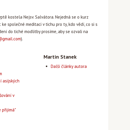
yptě kostela Nejsv. Salvátora. Nejedná se o kurz
 ke společné meditaci v tichu pro ty, kdo vědí, co si s
ení do tiché modlitby prosíme, aby se ozvali na
@gmail.com
).
Martin Stanek
Další články autora
em
í asijských
šování v
 přijímá"