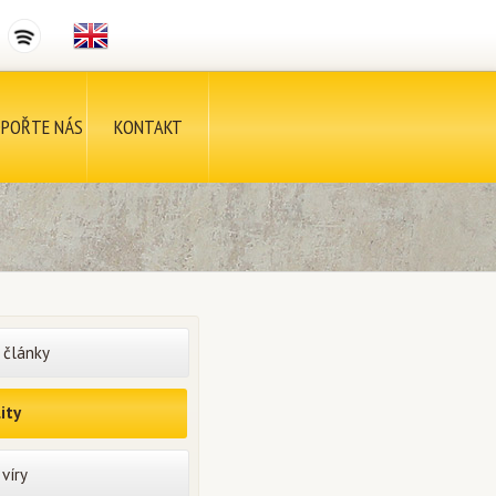
POŘTE NÁS
KONTAKT
 články
ity
víry