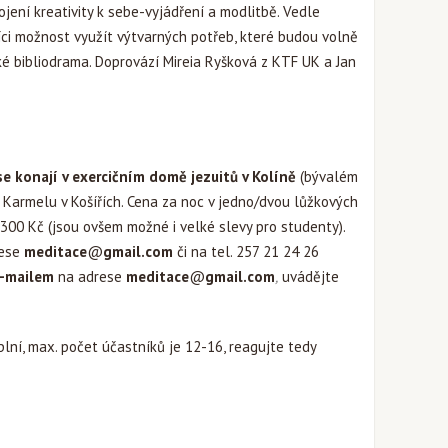
pojení kreativity k sebe-vyjádření a modlitbě. Vedle
ci možnost využít výtvarných potřeb, které budou volně
aké bibliodrama. Doprovází Mireia Ryšková z KTF UK a Jan
se konají v exercičním domě jezuitů v Kolíně
(bývalém
 Karmelu v Košířích. Cena za noc v jedno/dvou lůžkových
300 Kč (jsou ovšem možné i velké slevy pro studenty).
rese
meditace
@
gmail.com
či na tel. 257 21 24 26
e-mailem
na adrese
meditace
@
gmail.com
,
uvádějte
plní, max. počet účastníků je 12-16, reagujte tedy