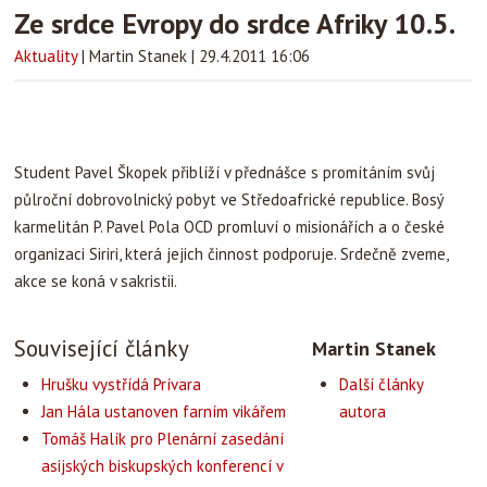
Ze srdce Evropy do srdce Afriky 10.5.
Aktuality
|
Martin Stanek
|
29.4.2011 16:06
Student Pavel Škopek přiblíží v přednášce s promítáním svůj
půlroční dobrovolnický pobyt ve Středoafrické republice. Bosý
karmelitán P. Pavel Pola OCD promluví o misionářích a o české
organizaci Siriri, která jejich činnost podporuje. Srdečně zveme,
akce se koná v sakristii.
Související články
Martin Stanek
Hrušku vystřídá Prívara
Další články
Jan Hála ustanoven farním vikářem
autora
Tomáš Halík pro Plenární zasedání
asijských biskupských konferencí v