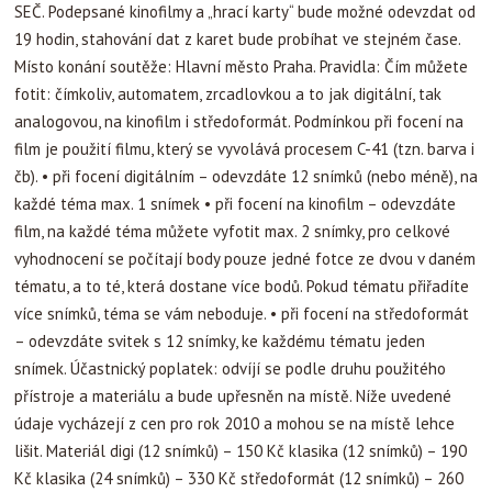
SEČ. Podepsané kinofilmy a „hrací karty“ bude možné odevzdat od
19 hodin, stahování dat z karet bude probíhat ve stejném čase.
Místo konání soutěže: Hlavní město Praha.
Pravidla: Čím můžete
fotit: čímkoliv, automatem, zrcadlovkou a to jak digitální, tak
analogovou, na kinofilm i středoformát. Podmínkou při focení na
film je použití filmu, který se vyvolává procesem C-41 (tzn. barva i
čb). • při focení digitálním – odevzdáte 12 snímků (nebo méně), na
každé téma max. 1 snímek • při focení na kinofilm – odevzdáte
film, na každé téma můžete vyfotit max. 2 snímky, pro celkové
vyhodnocení se počítají body pouze jedné fotce ze dvou v daném
tématu, a to té, která dostane více bodů. Pokud tématu přiřadíte
více snímků, téma se vám neboduje. • při focení na středoformát
– odevzdáte svitek s 12 snímky, ke každému tématu jeden
snímek. Účastnický poplatek: odvíjí se podle druhu použitého
přístroje a materiálu a bude upřesněn na místě. Níže uvedené
údaje vycházejí z cen pro rok 2010 a mohou se na místě lehce
lišit. Materiál digi (12 snímků) – 150 Kč klasika (12 snímků) – 190
Kč klasika (24 snímků) – 330 Kč středoformát (12 snímků) – 260