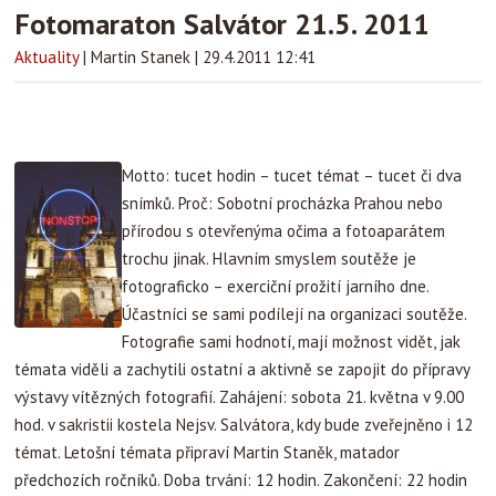
Fotomaraton Salvátor 21.5. 2011
Aktuality
|
Martin Stanek
|
29.4.2011 12:41
Motto: tucet hodin – tucet témat – tucet či dva
snímků. Proč: Sobotní procházka Prahou nebo
přírodou s otevřenýma očima a fotoaparátem
trochu jinak. Hlavním smyslem soutěže je
fotograficko – exerciční prožití jarního dne.
Účastníci se sami podílejí na organizaci soutěže.
Fotografie sami hodnotí, mají možnost vidět, jak
témata viděli a zachytili ostatní a aktivně se zapojit do přípravy
výstavy vítězných fotografií. Zahájení: sobota 21. května v 9.00
hod. v sakristii kostela Nejsv. Salvátora, kdy bude zveřejněno i 12
témat. Letošní témata připraví Martin Staněk, matador
předchozích ročníků. Doba trvání: 12 hodin. Zakončení: 22 hodin