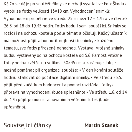
Kč Co se děje po soutěži: filmy se nechají vyvolat ve FotoŠkoda a
vyrobí se fotky velikosti 13×18 cm. Vyhodnocení snímků:
Vyhodnocení proběhne ve středu 25.5. mezi 12 – 17h a ve čtvrtek
26.5. od 18 do 19.45 hodin. Fotky bodují sami soutěžící. Snímky se
rozloží na ochozu kostela podle témat a očíslují. Každý účastník
má možnost přijít a hodnotit nejlepší tři snímky z každého
tématu, své fotky přirozeně nehodnotí. Výstava: Vítězné snímky
budou vystaveny od na ochozu kostela od 5.6. Farnost vítězné
fotky nechá zvětšit na velikost 30×45 cm a zarámuje. Jak je
možné pomáhat při organizaci soutěže: • V den konání soutěže
hodinu stahovat do počítače digitální snímky. • Ve středu 25.5.
přijít před začátkem hodnocení a pomoci rozkládat fotky a
připravit na vyhodnocení. (bude upřesněno) • Ve středu 1.6. od 14
do 17h přijít pomoci s rámováním a věšením fotek (bude
upřesněno).
Související články
Martin Stanek