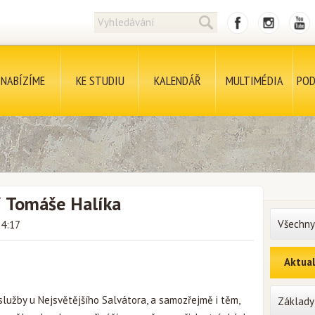
NABÍZÍME
KE STUDIU
KALENDÁŘ
MULTIMÉDIA
POD
í Tomáše Halíka
Všechny
14:17
Aktual
užby u Nejsvětějšího Salvátora, a samozřejmě i těm,
Základy 