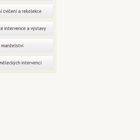
í cvičení a rekolekce
é intervence a výstavy
o manželství
uměleckých intervencí