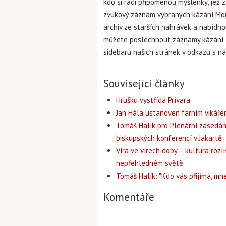
kdo si rádi připomenou myšlenky, jež
zvukový záznam vybraných kázání Mon
archiv ze starších nahrávek a nabídno
můžete poslechnout záznamy kázání z
sidebaru našich stránek v odkazu s n
Související články
Hrušku vystřídá Prívara
Jan Hála ustanoven farním vikář
Tomáš Halík pro Plenární zasedán
biskupských konferencí v Jakartě
Víra ve vírech doby – kultura rozli
nepřehledném světě
Tomáš Halík: "Kdo vás přijímá, mne
Komentáře