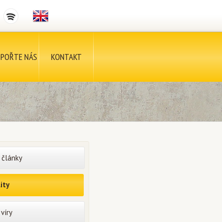
POŘTE NÁS
KONTAKT
 články
ity
víry