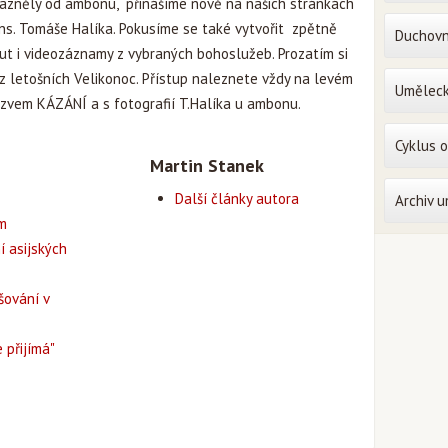
 zazněly od ambonu, přinášíme nově na našich stránkách
s. Tomáše Halíka. Pokusíme se také vytvořit zpětně
Duchovn
ut i videozáznamy z vybraných bohoslužeb. Prozatím si
 letošních Velikonoc. Přístup naleznete vždy na levém
Uměleck
ázvem KÁZÁNÍ a s fotografií T.Halíka u ambonu.
Cyklus 
Martin Stanek
Další články autora
Archiv 
em
í asijských
šování v
 přijímá"