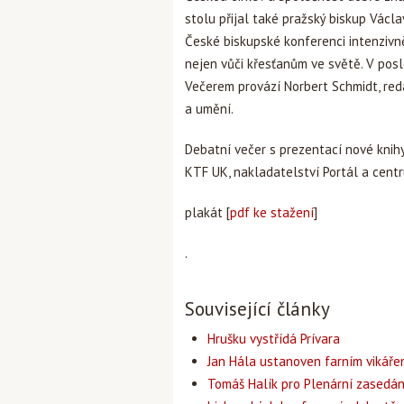
stolu přijal také pražský biskup Václa
České biskupské konferenci intenzivn
nejen vůči křesťanům ve světě. V posle
Večerem provází Norbert Schmidt, red
a umění.
Debatní večer s prezentací nové knih
KTF UK, nakladatelství Portál a centru
plakát [
pdf ke stažení
]
.
Související články
Hrušku vystřídá Prívara
Jan Hála ustanoven farním vikář
Tomáš Halík pro Plenární zasedán