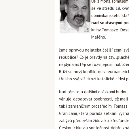
OP s Mons.Tomášem H
se ve středu 18. kvě
dominikánského klášte
nad současnými pod
knihy Tomasze Dosta
Malého.
Jsme opravdu nejateističtější zemí svě
republice? Co je pravdy na tzv. „plac
nejdynamičtěji se rozvíjejícím nábož
Blíží se nový konflikt mezi euroameri
třetího světa? Hrozí katolické církvi
Nad těmito a dalšími otázkami budou
věnuje, debatovat osobnosti, jež maj
tak i zahraničním prostředím. Tomasz
Granicami, která pořádá setkání význ
zabývá především židovsko-křesťanský
Českou církev a společnost dobře zná,