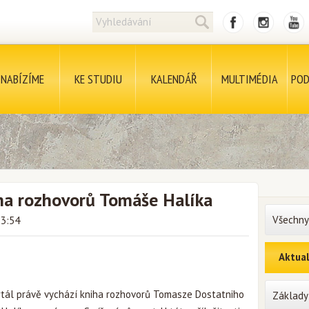
NABÍZÍME
KE STUDIU
KALENDÁŘ
MULTIMÉDIA
POD
iha rozhovorů Tomáše Halíka
Všechny
23:54
Aktual
rtál právě vychází kniha rozhovorů Tomasze Dostatniho
Základy 