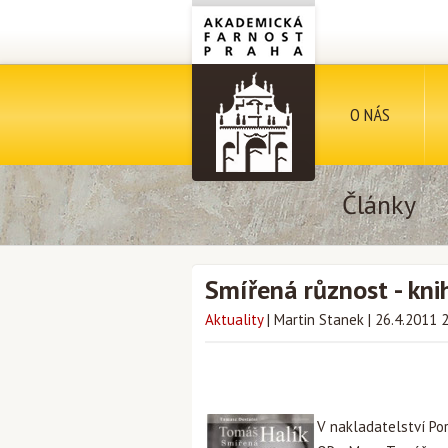
O NÁS
Články
Smířená různost - kn
Aktuality
|
Martin Stanek
|
26.4.2011 
V nakladatelství Po