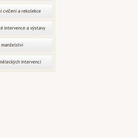
í cvičení a rekolekce
é intervence a výstavy
o manželství
uměleckých intervencí