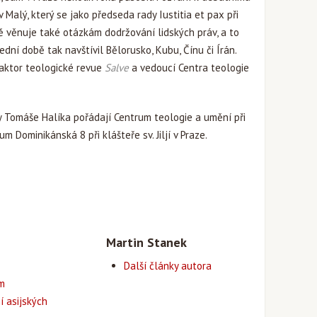
v Malý, který se jako předseda rady Iustitia et pax při
ě věnuje také otázkám dodržování lidských práv, a to
dní době tak navštívil Bělorusko, Kubu, Čínu či Írán.
aktor teologické revue
Salve
a vedoucí Centra teologie
y Tomáše Halíka pořádají Centrum teologie a umění při
m Dominikánská 8 při klášteře sv. Jiljí v Praze.
Martin Stanek
Další články autora
em
í asijských