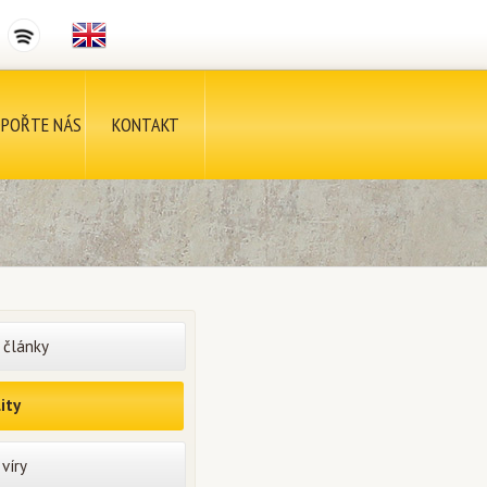
POŘTE NÁS
KONTAKT
 články
ity
víry