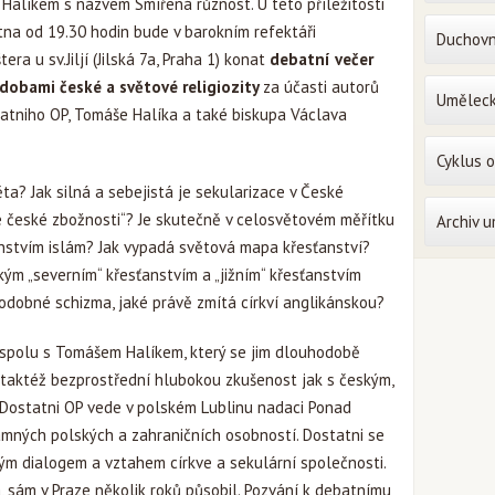
alíkem s názvem Smířená různost. U této příležitosti
tna od 19.30 hodin bude v barokním refektáři
Duchovn
ra u sv.Jiljí (Jilská 7a, Praha 1) konat
debatní večer
obami české a světové religiozity
za účasti autorů
Uměleck
tniho OP, Tomáše Halíka a také biskupa Václava
Cyklus 
ta? Jak silná a sebejistá je sekularizace v České
hé české zbožnosti“? Je skutečně v celosvětovém měřítku
Archiv 
enstvím islám? Jak vypadá světová mapa křesťanství?
ckým „severním“ křesťanstvím a „jižním“ křesťanstvím
 podobné schizma, jaké právě zmítá církví anglikánskou?
 spolu s Tomášem Halíkem, který se jim dlouhodobě
í taktéž bezprostřední hlubokou zkušenost jak s českým,
 Dostatni OP vede v polském Lublinu nadaci Ponad
amných polských a zahraničních osobností. Dostatni se
m dialogem a vztahem církve a sekulární společnosti.
 sám v Praze několik roků působil. Pozvání k debatnímu