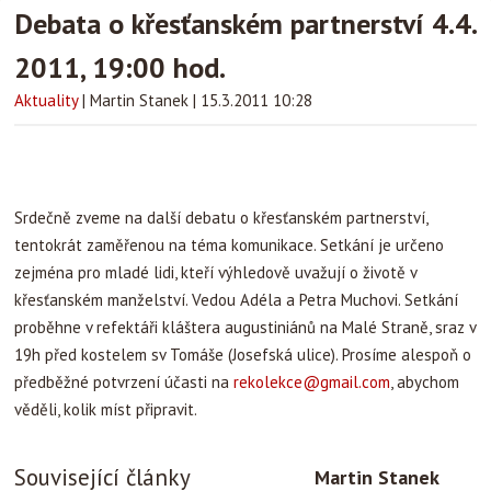
Debata o křesťanském partnerství 4.4.
2011, 19:00 hod.
Aktuality
|
Martin Stanek
|
15.3.2011 10:28
Srdečně zveme na další debatu o křesťanském partnerství,
tentokrát zaměřenou na téma komunikace. Setkání je určeno
zejména pro mladé lidi, kteří výhledově uvažují o životě v
křesťanském manželství. Vedou Adéla a Petra Muchovi. Setkání
proběhne v refektáři kláštera augustiniánů na Malé Straně, sraz v
19h před kostelem sv Tomáše (Josefská ulice). Prosíme alespoň o
předběžné potvrzení účasti na
rekolekce@gmail.com
, abychom
věděli, kolik míst připravit.
Související články
Martin Stanek