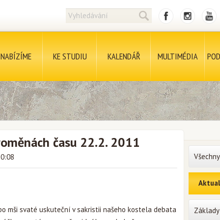
NABÍZÍME
KE STUDIU
KALENDÁŘ
MULTIMÉDIA
POD
proměnách času 22.2. 2011
Všechny
10:08
Aktual
 po mši svaté uskuteční v sakristii našeho kostela debata
Základy 