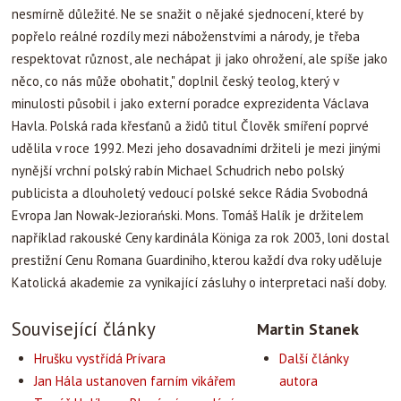
nesmírně důležité. Ne se snažit o nějaké sjednocení, které by
popřelo reálné rozdíly mezi náboženstvími a národy, je třeba
respektovat různost, ale nechápat ji jako ohrožení, ale spíše jako
něco, co nás může obohatit," doplnil český teolog, který v
minulosti působil i jako externí poradce exprezidenta Václava
Havla. Polská rada křesťanů a židů titul Člověk smíření poprvé
udělila v roce 1992. Mezi jeho dosavadními držiteli je mezi jinými
nynější vrchní polský rabín Michael Schudrich nebo polský
publicista a dlouholetý vedoucí polské sekce Rádia Svobodná
Evropa Jan Nowak-Jeziorański. Mons. Tomáš Halík je držitelem
například rakouské Ceny kardinála Königa za rok 2003, loni dostal
prestižní Cenu Romana Guardiniho, kterou každí dva roky uděluje
Katolická akademie za vynikající zásluhy o interpretaci naší doby.
Související články
Martin Stanek
Hrušku vystřídá Prívara
Další články
Jan Hála ustanoven farním vikářem
autora