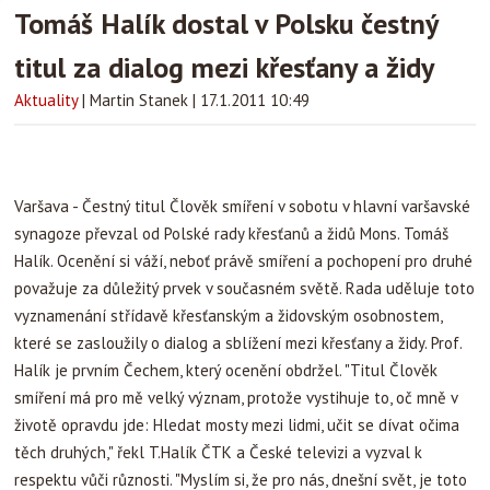
Tomáš Halík dostal v Polsku čestný
titul za dialog mezi křesťany a židy
Aktuality
|
Martin Stanek
|
17.1.2011 10:49
Varšava - Čestný titul Člověk smíření v sobotu v hlavní varšavské
synagoze převzal od Polské rady křesťanů a židů Mons. Tomáš
Halík. Ocenění si váží, neboť právě smíření a pochopení pro druhé
považuje za důležitý prvek v současném světě. Rada uděluje toto
vyznamenání střídavě křesťanským a židovským osobnostem,
které se zasloužily o dialog a sblížení mezi křesťany a židy. Prof.
Halík je prvním Čechem, který ocenění obdržel.
"Titul Člověk
smíření má pro mě velký význam, protože vystihuje to, oč mně v
životě opravdu jde: Hledat mosty mezi lidmi, učit se dívat očima
těch druhých," řekl T.Halík ČTK a České televizi a vyzval k
respektu vůči různosti. "Myslím si, že pro nás, dnešní svět, je toto