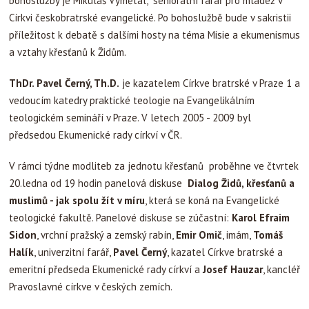
bohoslužby je Mikuláš Vymětal, seniorátní farář pro mládež v
Církvi českobratrské evangelické. Po bohoslužbě bude v sakristii
příležitost k debatě s dalšími hosty na téma Misie a ekumenismus
a vztahy křesťanů k Židům.
ThDr. Pavel Černý, Th.D.
je kazatelem Církve bratrské v Praze 1 a
vedoucím katedry praktické teologie na Evangelikálním
teologickém semináří v Praze. V letech 2005 - 2009 byl
předsedou Ekumenické rady církví v ČR.
V rámci týdne modliteb za jednotu křesťanů proběhne ve čtvrtek
20.ledna od 19 hodin panelová diskuse
Dialog Židů, křesťanů a
muslimů - jak spolu žít v míru
, která se koná na Evangelické
teologické fakultě. Panelové diskuse se zúčastní:
Karol Efraim
Sidon
, vrchní pražský a zemský rabín,
Emir Omič
, imám,
Tomáš
Halík
, univerzitní farář,
Pavel Černý
, kazatel Církve bratrské a
emeritní předseda Ekumenické rady církví a
Josef Hauzar
, kancléř
Pravoslavné církve v českých zemích.