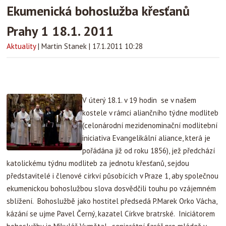
Ekumenická bohoslužba křesťanů
Prahy 1 18.1. 2011
Aktuality
|
Martin Stanek
|
17.1.2011 10:28
V úterý 18.1. v 19 hodin se v našem
kostele v rámci aliančního týdne modliteb
(celonárodní mezidenominační modlitební
iniciativa Evangelikální aliance, která je
pořádána již od roku 1856), jež předchází
katolickému týdnu modliteb za jednotu křesťanů, sejdou
představitelé i členové církví působících v Praze 1, aby společnou
ekumenickou bohoslužbou slova dosvědčili touhu po vzájemném
sblížení. Bohoslužbě jako hostitel předsedá P.Marek Orko Vácha,
kázání se ujme Pavel Černý, kazatel Církve bratrské. Iniciátorem