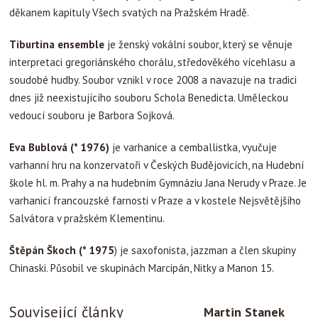
děkanem kapituly Všech svatých na Pražském Hradě.
Tiburtina ensemble
je ženský vokální soubor, který se věnuje
interpretaci gregoriánského chorálu, středověkého vícehlasu a
soudobé hudby. Soubor vznikl v roce 2008 a navazuje na tradici
dnes již neexistujícího souboru Schola Benedicta. Uměleckou
vedoucí souboru je Barbora Sojková.
Eva Bublová
(* 1976
)
je
varhanice a cemballistka, vyučuje
varhanní hru na konzervatoři v Českých Budějovicích, na Hudební
škole hl. m. Prahy a na hudebním Gymnáziu Jana Nerudy v Praze. Je
varhanicí francouzské farnosti v Praze a v kostele Nejsvětějšího
Salvátora v pražském Klementinu.
Štěpán Škoch (* 1975
) je saxofonista, jazzman a člen skupiny
Chinaski. Působil ve skupinách Marcipán, Nitky a Manon 15.
Související články
Martin Stanek