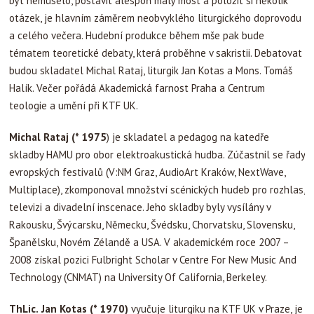
být nemuselo, postavit alespoň malý most a položit si několik
otázek, je hlavním záměrem neobvyklého liturgického doprovodu
a celého večera. Hudební produkce během mše pak bude
tématem teoretické debaty, která proběhne v sakristii. Debatovat
budou skladatel Michal Rataj, liturgik Jan Kotas a Mons. Tomáš
Halík. Večer pořádá Akademická farnost Praha a Centrum
teologie a umění při KTF UK.
Michal Rataj (* 1975
) je skladatel a pedagog na katedře
skladby HAMU pro obor elektroakustická hudba. Zúčastnil se řady
evropských festivalů (V:NM Graz, AudioArt Kraków, NextWave,
Multiplace), zkomponoval množství scénických hudeb pro rozhlas,
televizi a divadelní inscenace. Jeho skladby byly vysílány v
Rakousku, Švýcarsku, Německu, Švédsku, Chorvatsku, Slovensku,
Španělsku, Novém Zélandě a USA. V akademickém roce 2007 –
2008 získal pozici Fulbright Scholar v Centre For New Music And
Technology (CNMAT) na University Of California, Berkeley.
ThLic.
Jan Kotas (* 1970)
vyučuje liturgiku na KTF UK v Praze, je