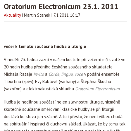
Oratorium Electronicum 23.1. 2011
Aktuality
|
Martin Stanek
|
7.1.2011 16:17
večer k tématu s
oučasná hudba a liturgie
V neděli 23. ledna zazní v našem kostele při večerní mši svaté ve
20 hodin hudba předního českého současného skladatele
Michala Rataje
Invito
a
Corde, lingua, voce
v podání ensemble
Tiburtina (zpěv), Evy Bublové (varhany) a Štěpána Škocha
(saxofon) a elektroakustická skladba
Oratorium Electronicum
.
Hudba je nedílnou součástí nejen slavnostní liturgie, nicméně
skutečně současné směřování klasické hudby se při liturgii
dostává ke slovu jen vzácně. A to i přesto, že není vůbec chudá
na spirituální inspiraci či duchovní základ. Ukázat, že by tomu tak