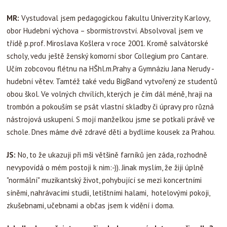
MR:
Vystudoval jsem pedagogickou fakultu Univerzity Karlovy,
obor Hudební výchova – sbormistrovství. Absolvoval jsem ve
třídě p.prof. Miroslava Košlera v roce 2001. Kromě salvátorské
scholy, vedu ještě ženský komorní sbor Collegium pro Cantare.
Učím zobcovou flétnu na HŠhl.m.Prahy a Gymnáziu Jana Nerudy -
hudební větev. Tamtéž také vedu BigBand vytvořený ze studentů
obou škol. Ve volných chvílích, kterých je čím dál méně, hraji na
trombón a pokouším se psát vlastní skladby či úpravy pro různá
nástrojová uskupení. S mojí manželkou jsme se potkali právě ve
schole. Dnes máme dvě zdravé děti a bydlíme kousek za Prahou.
JS:
No, to že ukazuji při mši většině farníků jen záda, rozhodně
nevypovídá o mém postoji k nim:-)). Jinak myslím, že žiji úplně
"normální" muzikantský život, pohybující se mezi koncertními
síněmi, nahrávacími studii, letištními halami, hotelovými pokoji,
zkušebnami, učebnami a občas jsem k vidění i doma.