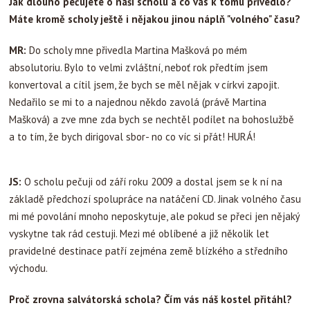
Jak dlouho pečujete o naši scholu a co vás k tomu přivedlo?
Máte kromě scholy ještě i nějakou jinou náplň "volného" času?
MR:
Do scholy mne přivedla Martina Mašková po mém
absolutoriu. Bylo to velmi zvláštní, neboť rok předtím jsem
konvertoval a cítil jsem, že bych se měl nějak v církvi zapojit.
Nedařilo se mi to a najednou někdo zavolá (právě Martina
Mašková) a zve mne zda bych se nechtěl podílet na bohoslužbě
a to tím, že bych dirigoval sbor- no co víc si přát! HURÁ!
JS:
O scholu pečuji od září roku 2009 a dostal jsem se k ní na
základě předchozí spolupráce na natáčení CD. Jinak volného času
mi mé povolání mnoho neposkytuje, ale pokud se přeci jen nějaký
vyskytne tak rád cestuji. Mezi mé oblíbené a již několik let
pravidelné destinace patří zejména země blízkého a středního
východu.
Proč zrovna salvátorská schola? Čím vás náš kostel přitáhl?