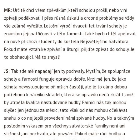
MR:
Určitě chci všem zpěvákům, kteří scholou prošli, nebo v ní
zpívají poděkovat. I přes různá úskalí a drobné problémy se vždy
vše zdárně vyřešilo. Letošní výročí dvaceti let trvání scholy je
známkou její patřičnosti v této farnosti. Také bych chtěl apelovat
na nově příchozí studenty do kostela Nejsvětějšího Salvátora.
Pokud máte vztah ke zpívání a liturgii, přijďte zpívat do scholy. Je
to obohacující. Má to smysl!
JS:
Tak zde mě napadají jen ty pochvaly. Myslím, že spolupráce
scholy a farnosti funguje opravdu dobře. Mrzí mě jen, že jako
schola nevystupujeme při mších častěji, ale je to dáno dobou
potřebnou k nácviku skladeb, která se opravdu nedá zkrátit, aniž
by utrpěla kvalita nastudované hudby. Farníci nás tak mohou
slyšet jen jednou za měsíc, zato však od nás mohou očekávat
snahu o co nejlepší provedení námi zpívané hudby. No a takovým
posledním vzkazem pro všechny salvátorské farníky není ani
stížnost, ani pochvala, ale pozvání. Pokud máte rádi hudbu a