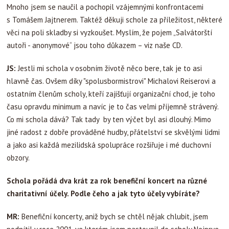
Mnoho jsem se naučil a pochopil vzájemnými konfrontacemi
s Tomášem Jajtnerem. Taktéž děkuji schole za příležitost, některé
věci na poli skladby si vyzkoušet. Myslím, že pojem „Salvátorští
autoři - anonymové“ jsou toho důkazem – viz naše CD.
JS:
Jestli mi schola v osobním životě něco bere, tak je to asi
hlavně čas. Ovšem díky "spolusbormistrovi" Michalovi Reiserovi a
ostatním členům scholy, kteří zajišťují organizační chod, je toho
času opravdu minimum a navíc je to čas velmi příjemně strávený.
Co mi schola dává? Tak tady by ten výčet byl asi dlouhý. Mimo
jiné radost z dobře prováděné hudby, přátelství se skvělými lidmi
a jako asi každá mezilidská spolupráce rozšiřuje i mé duchovní
obzory.
Schola pořádá dva krát za rok benefiční koncert na různé
charitativní účely. Podle čeho a jak tyto účely vybíráte?
MR:
Benefiční koncerty, aniž bych se chtěl nějak chlubit, jsem