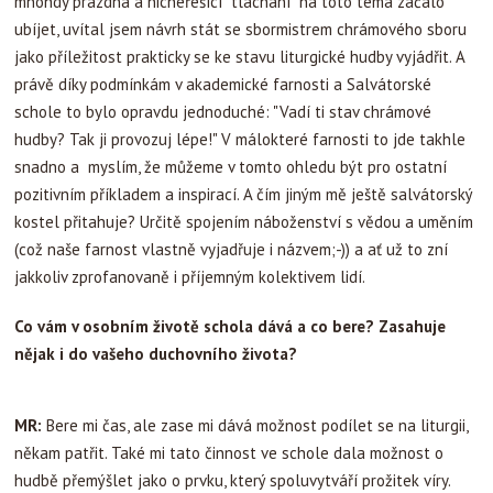
mnohdy prázdná a nicneřešící "tlachání" na toto téma začalo
ubíjet, uvítal jsem návrh stát se sbormistrem chrámového sboru
jako příležitost prakticky se ke stavu liturgické hudby vyjádřit. A
právě díky podmínkám v akademické farnosti a Salvátorské
schole to bylo opravdu jednoduché: "Vadí ti stav chrámové
hudby? Tak ji provozuj lépe!" V málokteré farnosti to jde takhle
snadno a myslím, že můžeme v tomto ohledu být pro ostatní
pozitivním příkladem a inspirací. A čím jiným mě ještě salvátorský
kostel přitahuje? Určitě spojením náboženství s vědou a uměním
(což naše farnost vlastně vyjadřuje i názvem;-)) a ať už to zní
jakkoliv zprofanovaně i příjemným kolektivem lidí.
Co vám v osobním životě schola dává a co bere? Zasahuje
nějak i do vašeho duchovního života?
MR:
Bere mi čas, ale zase mi dává možnost podílet se na liturgii,
někam patřit. Také mi tato činnost ve schole dala možnost o
hudbě přemýšlet jako o prvku, který spoluvytváří prožitek víry.