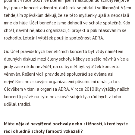
podnítil v roce 2001, ve kterém jsem nastoupil do scholy Nejprve
byl pouze koncert adventní, další rok se přidal i velikonoční. Všem
tehdejším zpěvákům děkuji, že se této myšlenky ujali a neposlali
mne do háje. Účel benefice jsme dohodli ve schole společně. Kdo
chtěl, navrhl nějakou organizaci, či projekt a pak hlasováním se
rozhodlo. Letošní výtěžek použije společnost ADRA.
JS:
Účel pravidelných benefičních koncertů byl vždy námětem
dlouhých diskuzí mezi členy scholy. Někdy se sešlo návrhů více a
jindy zase nikdo nevěděl, na co by měl být výtěžek koncertu
věnován. Řešení vidí pravidelné spolupráci se dvěma asi
největšími neziskovými organizacemi působícími u nás, a to s
Člověkem v tísni a organiza ADRA. V roce 2010 šly výtěžky našich
koncertů právě na tyto neziskové subjekty a rád bych z toho
udělal tradici.
Máte nějaké nevyřčené pochvaly nebo stížnosti, které byste
rádi ohledně scholy farnosti vzkázali?