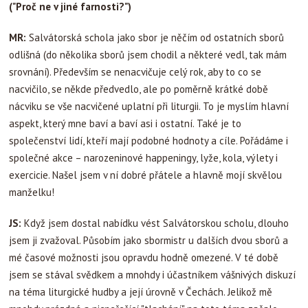
("Proč ne v jiné farnosti?")
MR:
Salvátorská schola jako sbor je něčím od ostatních sborů
odlišná (do několika sborů jsem chodil a některé vedl, tak mám
srovnání). Především se nenacvičuje celý rok, aby to co se
nacvičilo, se někde předvedlo, ale po poměrně krátké době
nácviku se vše nacvičené uplatní při liturgii. To je myslím hlavní
aspekt, který mne baví a baví asi i ostatní. Také je to
společenství lidí, kteří mají podobné hodnoty a cíle. Pořádáme i
společné akce – narozeninové happeningy, lyže, kola, výlety i
exercicie. Našel jsem v ní dobré přátele a hlavně mojí skvělou
manželku!
JS:
Když jsem dostal nabídku vést Salvátorskou scholu, dlouho
jsem ji zvažoval. Působím jako sbormistr u dalších dvou sborů a
mé časové možnosti jsou opravdu hodně omezené. V té době
jsem se stával svědkem a mnohdy i účastníkem vášnivých diskuzí
na téma liturgické hudby a její úrovně v Čechách. Jelikož mě