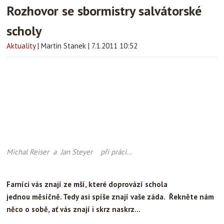
Rozhovor se sbormistry salvátorské
scholy
Aktuality
|
Martin Stanek
|
7.1.2011 10:52
Michal Reiser a Jan Steyer při práci...
Farníci vás znají ze mší, které doprovází schola
jednou měsíčně. Tedy asi spíše znají vaše záda. Řekněte nám
něco o sobě, ať vás znají i skrz naskrz...