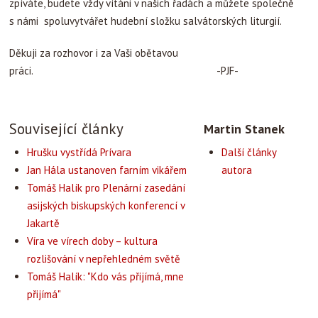
zpíváte, budete vždy vítáni v našich řadách a můžete společně
s námi spoluvytvářet hudební složku salvátorských liturgií.
Děkuji za rozhovor i za Vaši obětavou
práci. -PJF-
Související články
Martin Stanek
Hrušku vystřídá Prívara
Další články
Jan Hála ustanoven farním vikářem
autora
Tomáš Halík pro Plenární zasedání
asijských biskupských konferencí v
Jakartě
Víra ve vírech doby – kultura
rozlišování v nepřehledném světě
Tomáš Halík: "Kdo vás přijímá, mne
přijímá"