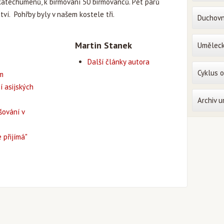
 katechumenů, k biřmování 50 biřmovanců. Pět párů
ví. Pohřby byly v našem kostele tři.
Duchovn
Martin Stanek
Uměleck
Další články autora
Cyklus 
em
í asijských
Archiv 
šování v
 přijímá"