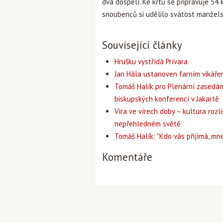
dva dospělí. Ke křtu se připravuje 54
snoubenců si udělilo svátost manželst
Související články
Hrušku vystřídá Prívara
Jan Hála ustanoven farním vikář
Tomáš Halík pro Plenární zasedán
biskupských konferencí v Jakartě
Víra ve vírech doby – kultura rozli
nepřehledném světě
Tomáš Halík: "Kdo vás přijímá, mne
Komentáře