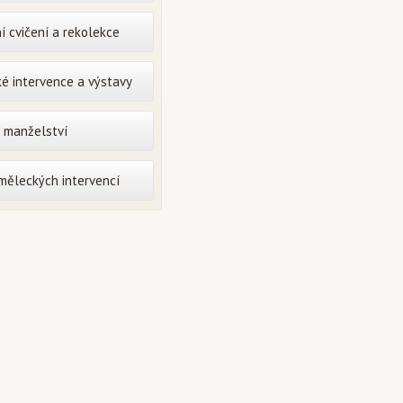
í cvičení a rekolekce
é intervence a výstavy
o manželství
uměleckých intervencí