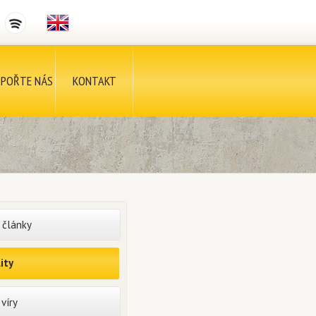
POŘTE NÁS
KONTAKT
 články
ity
víry