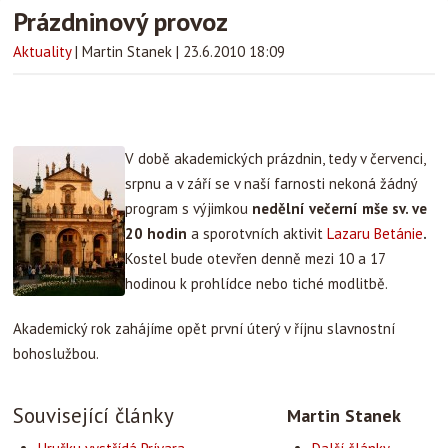
Prázdninový provoz
Aktuality
|
Martin Stanek
|
23.6.2010 18:09
V době akademických prázdnin, tedy v červenci,
srpnu a v září se v naší farnosti nekoná žádný
program s výjimkou
nedělní večerní mše sv. ve
20 hodin
a sporotvních aktivit
Lazaru Betánie
.
Kostel bude otevřen denně mezi 10 a 17
hodinou k prohlídce nebo tiché modlitbě.
Akademický rok zahájíme opět první úterý v říjnu slavnostní
bohoslužbou.
Související články
Martin Stanek