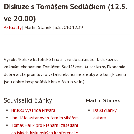
Diskuze s Tomášem Sedláčkem (12.5.
ve 20.00)
Aktuality
|
Martin Stanek
|
3.5.2010 12:39
Vysokoškolské katolické hnutí zve do sakristie k diskuzi se
známým ekonomem Tomášem Sedláčkem. Autor knihy Ekonomie
dobra a zla promluví o vztahu ekonomie a etiky a o tom, k čemu
jsou dobré hospodářské krize. Vstup volný.
Související články
Martin Stanek
Hrušku vystřídá Prívara
Další články
Jan Hála ustanoven farním vikářem
autora
Tomáš Halík pro Plenární zasedání
asijských biskupských konferencí v