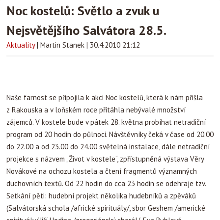
Noc kostelů: Světlo a zvuk u
Nejsvětějšího Salvátora 28.5.
Aktuality
|
Martin Stanek
|
30.4.2010 21:12
Naše farnost se připojila k akci Noc kostelů, která k nám přišla
z Rakouska a v loňském roce přitáhla nebývalé množství
zájemců. V kostele bude v pátek 28. května probíhat netradiční
program od 20 hodin do půlnoci. Návštěvníky čeká v čase od 20.00
do 22.00 a od 23.00 do 24.00 světelná instalace, dále netradiční
projekce s názvem „Život v kostele“, zpřístupněná výstava Věry
Novákové na ochozu kostela a čtení fragmentů významných
duchovních textů. Od 22 hodin do cca 23 hodin se odehraje tzv.
Setkání pěti: hudební projekt několika hudebníků a zpěváků
(Salvátorská schola /africké spirituály/, sbor Geshem /americké