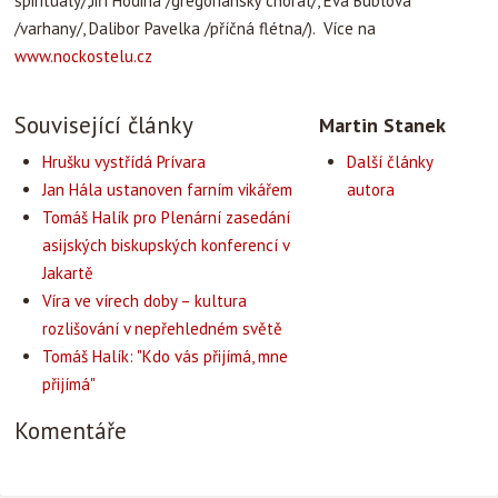
spirituály/,Jiří Hodina /gregoriánský chorál/, Eva Bublová
/varhany/, Dalibor Pavelka /příčná flétna/). Více na
www.nockostelu.cz
Související články
Martin Stanek
Hrušku vystřídá Prívara
Další články
Jan Hála ustanoven farním vikářem
autora
Tomáš Halík pro Plenární zasedání
asijských biskupských konferencí v
Jakartě
Víra ve vírech doby – kultura
rozlišování v nepřehledném světě
Tomáš Halík: "Kdo vás přijímá, mne
přijímá"
Komentáře