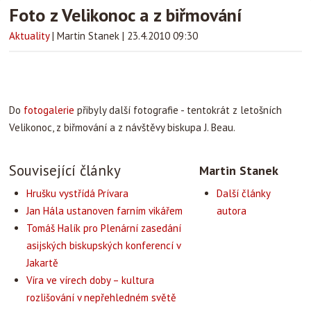
Foto z Velikonoc a z biřmování
Aktuality
|
Martin Stanek
|
23.4.2010 09:30
Do
fotogalerie
přibyly další fotografie - tentokrát z letošních
Velikonoc, z biřmování a z návštěvy biskupa J. Beau.
Související články
Martin Stanek
Hrušku vystřídá Prívara
Další články
Jan Hála ustanoven farním vikářem
autora
Tomáš Halík pro Plenární zasedání
asijských biskupských konferencí v
Jakartě
Víra ve vírech doby – kultura
rozlišování v nepřehledném světě