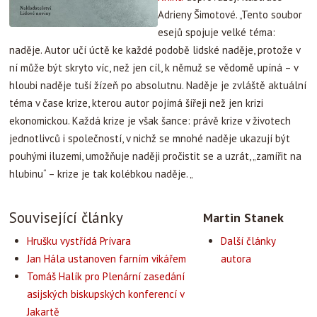
Adrieny Šimotové.
„Tento soubor
esejů spojuje velké téma:
naděje. Autor učí úctě ke každé podobě lidské naděje, protože v
ní může být skryto víc, než jen cíl, k němuž se vědomě upíná – v
hloubi naděje tuší žízeň po absolutnu. Naděje je zvláště aktuální
téma v čase krize, kterou autor pojímá šířeji než jen krizi
ekonomickou. Každá krize je však šance: právě krize v životech
jednotlivců i společností, v nichž se mnohé naděje ukazují být
pouhými iluzemi, umožňuje naději pročistit se a uzrát, „zamířit na
hlubinu“ – krize je tak kolébkou naděje. „
Související články
Martin Stanek
Hrušku vystřídá Prívara
Další články
Jan Hála ustanoven farním vikářem
autora
Tomáš Halík pro Plenární zasedání
asijských biskupských konferencí v
Jakartě