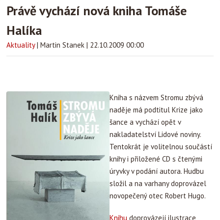
Právě vychází nová kniha Tomáše
Halíka
Aktuality
|
Martin Stanek
|
22.10.2009 00:00
Kniha s názvem Stromu zbývá
naděje má podtitul Krize jako
šance a vychází opět v
nakladatelství Lidové noviny.
Tentokrát je volitelnou součástí
knihy i přiložené CD s čtenými
úryvky v podání autora. Hudbu
složil a na varhany doprovázel
novopečený otec Robert Hugo.
Knihu
doprovázejí ilustrace