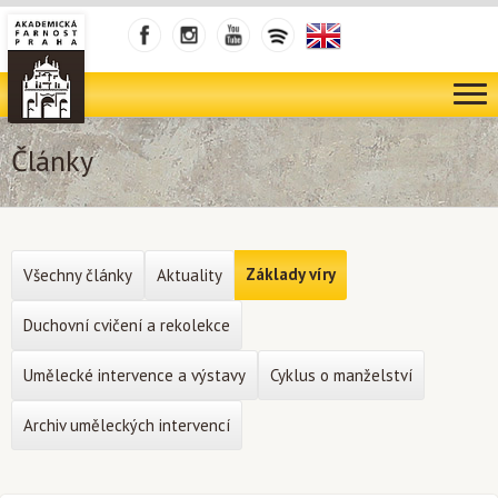
Články
Základy víry
Všechny články
Aktuality
Duchovní cvičení a rekolekce
Umělecké intervence a výstavy
Cyklus o manželství
Archiv uměleckých intervencí