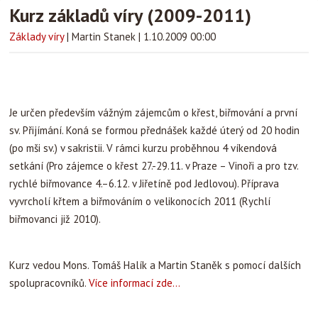
Kurz základů víry (2009-2011)
Základy víry
|
Martin Stanek
|
1.10.2009 00:00
Je určen především vážným zájemcům o křest, biřmování a první
sv. Přijímání. Koná se formou přednášek každé úterý od 20 hodin
(po mši sv.) v sakristii. V rámci kurzu proběhnou 4 víkendová
setkání (Pro zájemce o křest 27.-29.11. v Praze – Vinoři a pro tzv.
rychlé biřmovance 4.–6.12. v Jiřetíně pod Jedlovou). Příprava
vyvrcholí křtem a biřmováním o velikonocích 2011 (Rychlí
biřmovanci již 2010).
Kurz vedou Mons. Tomáš Halík a Martin Staněk s pomocí dalších
spolupracovníků.
Více informací zde...