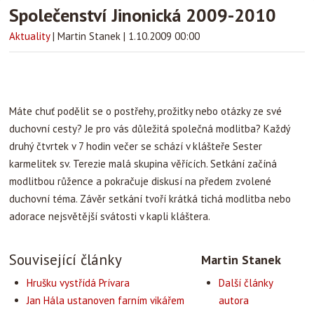
Společenství Jinonická 2009-2010
Aktuality
|
Martin Stanek
|
1.10.2009 00:00
Máte chuť podělit se o postřehy, prožitky nebo otázky ze své
duchovní cesty? Je pro vás důležitá společná modlitba? Každý
druhý čtvrtek v 7 hodin večer se schází v klášteře Sester
karmelitek sv. Terezie malá skupina věřících. Setkání začíná
modlitbou růžence a pokračuje diskusí na předem zvolené
duchovní téma. Závěr setkání tvoří krátká tichá modlitba nebo
adorace nejsvětější svátosti v kapli kláštera.
Související články
Martin Stanek
Hrušku vystřídá Prívara
Další články
Jan Hála ustanoven farním vikářem
autora